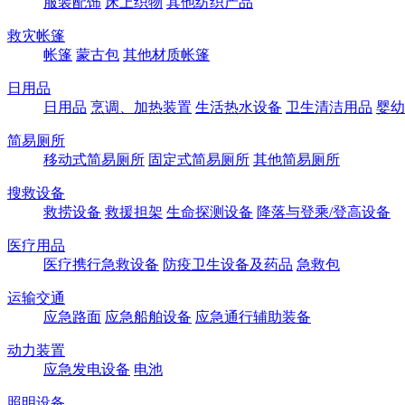
服装配饰
床上织物
其他纺织产品
救灾帐篷
帐篷
蒙古包
其他材质帐篷
日用品
日用品
烹调、加热装置
生活热水设备
卫生清洁用品
婴幼
简易厕所
移动式简易厕所
固定式简易厕所
其他简易厕所
搜救设备
救捞设备
救援担架
生命探测设备
降落与登乘/登高设备
医疗用品
医疗携行急救设备
防疫卫生设备及药品
急救包
运输交通
应急路面
应急船舶设备
应急通行辅助装备
动力装置
应急发电设备
电池
照明设备