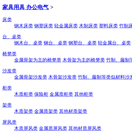
家具用具 办公电气
>
床类
钢木床类
钢塑床类
轻金属床类
木制床类
塑料床类
竹制
台、桌类
钢木台、桌类
钢台、桌类
钢塑台、桌类
轻金属台、桌类
椅凳类
金属骨架为主的椅凳类
木骨架为主的椅凳类
竹制、藤制
沙发类
金属骨架沙发类
木骨架沙发类
竹制、藤制等类似材料沙
柜类
木质柜类
保险柜
金属质柜类
其他柜类
架类
木质架类
金属质架类
其他材质架类
屏风类
木质屏风类
金属质屏风类
其他材质屏风类