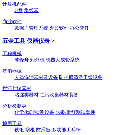
计算机配件
U盘
集线器
商业软件
数据库管理系统
办公软件
办公套件
五金工具 仪器仪表
>
工程机械
冲锋舟
船外机
机器人成套系统
洗消器械
人员洗消器材及设备
防护服清洗干燥设备
拦污封堵器材
堵漏类器材
拦污收集器材装备
分析检测类
化学/物理检测设备
水银/汞灯测试套件
通用工具
铁锹
撬棍
防滑链
多功能工兵铲