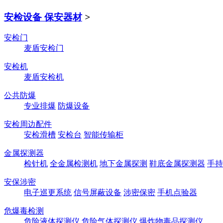
安检设备 保安器材
>
安检门
麦盾安检门
安检机
麦盾安检机
公共防爆
专业排爆
防爆设备
安检周边配件
安检滑槽
安检台
智能传输柜
金属探测器
检针机
全金属检测机
地下金属探测
鞋底金属探测器
手持
安保涉密
电子巡更系统
信号屏蔽设备
涉密保密
手机点验器
危爆毒检测
危险液体探测仪
危险气体探测仪
爆炸物毒品探测仪