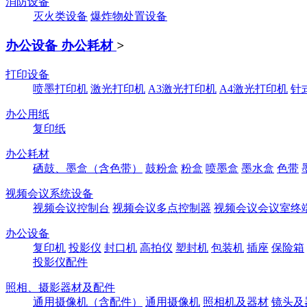
消防设备
灭火类设备
爆炸物处置设备
办公设备 办公耗材
>
打印设备
喷墨打印机
激光打印机
A3激光打印机
A4激光打印机
针
办公用纸
复印纸
办公耗材
硒鼓、墨盒（含色带）
鼓粉盒
粉盒
喷墨盒
墨水盒
色带
视频会议系统设备
视频会议控制台
视频会议多点控制器
视频会议会议室终
办公设备
复印机
投影仪
封口机
高拍仪
塑封机
包装机
插座
保险箱
投影仪配件
照相、摄影器材及配件
通用摄像机（含配件）
通用摄像机
照相机及器材
镜头及