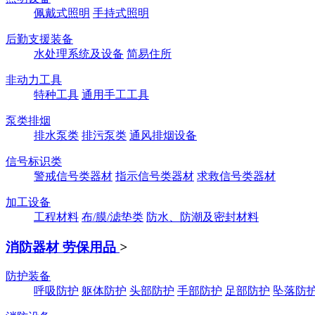
佩戴式照明
手持式照明
后勤支援装备
水处理系统及设备
简易住所
非动力工具
特种工具
通用手工工具
泵类排烟
排水泵类
排污泵类
通风排烟设备
信号标识类
警戒信号类器材
指示信号类器材
求救信号类器材
加工设备
工程材料
布/膜/滤垫类
防水、防潮及密封材料
消防器材 劳保用品
>
防护装备
呼吸防护
躯体防护
头部防护
手部防护
足部防护
坠落防