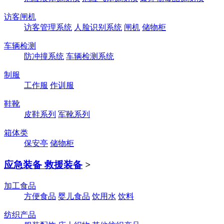
访客闸机
访客管理系统
人脸识别系统
闸机
储物柜
车辆检测
防冲撞系统
车辆检测系统
制服
工作服
作训服
鞋靴
皮鞋系列
军靴系列
箱体类
保安亭
储物柜
应急装备 救援装备
>
加工食品
方便食品
婴儿食品
饮用水
饮料
纺织产品