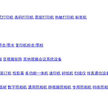
式打印机
条码打印机
票据打印机
热敏打印机
标签机
墨盒/墨水
复印机粉盒/墨粉
端
音视频矩阵
其他视频会议系统设备
装订机
投影幕
多功能一体机
速印机
碎纸机
扫描仪
传真通信设
器材
数字照相机
通用照相机
静视频照相机
专用照相机
特殊照相