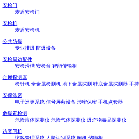
安检门
麦盾安检门
安检机
麦盾安检机
公共防爆
专业排爆
防爆设备
安检周边配件
安检滑槽
安检台
智能传输柜
金属探测器
检针机
全金属检测机
地下金属探测
鞋底金属探测器
手持
安保涉密
电子巡更系统
信号屏蔽设备
涉密保密
手机点验器
危爆毒检测
危险液体探测仪
危险气体探测仪
爆炸物毒品探测仪
访客闸机
访客管理系统
人脸识别系统
闸机
储物柜