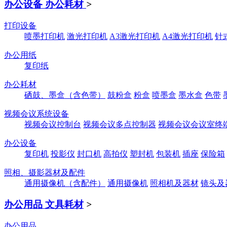
办公设备 办公耗材
>
打印设备
喷墨打印机
激光打印机
A3激光打印机
A4激光打印机
针
办公用纸
复印纸
办公耗材
硒鼓、墨盒（含色带）
鼓粉盒
粉盒
喷墨盒
墨水盒
色带
视频会议系统设备
视频会议控制台
视频会议多点控制器
视频会议会议室终
办公设备
复印机
投影仪
封口机
高拍仪
塑封机
包装机
插座
保险箱
照相、摄影器材及配件
通用摄像机（含配件）
通用摄像机
照相机及器材
镜头及
办公用品 文具耗材
>
办公用品