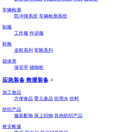
车辆检测
防冲撞系统
车辆检测系统
制服
工作服
作训服
鞋靴
皮鞋系列
军靴系列
箱体类
保安亭
储物柜
应急装备 救援装备
>
加工食品
方便食品
婴儿食品
饮用水
饮料
纺织产品
服装配饰
床上织物
其他纺织产品
救灾帐篷