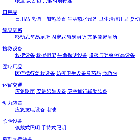
帐篷
蒙古包
其他材质帐篷
日用品
日用品
烹调、加热装置
生活热水设备
卫生清洁用品
婴幼
简易厕所
移动式简易厕所
固定式简易厕所
其他简易厕所
搜救设备
救捞设备
救援担架
生命探测设备
降落与登乘/登高设备
医疗用品
医疗携行急救设备
防疫卫生设备及药品
急救包
运输交通
应急路面
应急船舶设备
应急通行辅助装备
动力装置
应急发电设备
电池
照明设备
佩戴式照明
手持式照明
后勤支援装备