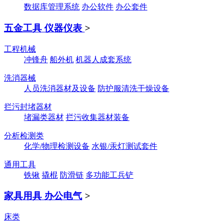
数据库管理系统
办公软件
办公套件
五金工具 仪器仪表
>
工程机械
冲锋舟
船外机
机器人成套系统
洗消器械
人员洗消器材及设备
防护服清洗干燥设备
拦污封堵器材
堵漏类器材
拦污收集器材装备
分析检测类
化学/物理检测设备
水银/汞灯测试套件
通用工具
铁锹
撬棍
防滑链
多功能工兵铲
家具用具 办公电气
>
床类