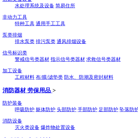
水处理系统及设备
简易住所
非动力工具
特种工具
通用手工工具
泵类排烟
排水泵类
排污泵类
通风排烟设备
信号标识类
警戒信号类器材
指示信号类器材
求救信号类器材
加工设备
工程材料
布/膜/滤垫类
防水、防潮及密封材料
消防器材 劳保用品
>
防护装备
呼吸防护
躯体防护
头部防护
手部防护
足部防护
坠落防
消防设备
灭火类设备
爆炸物处置设备