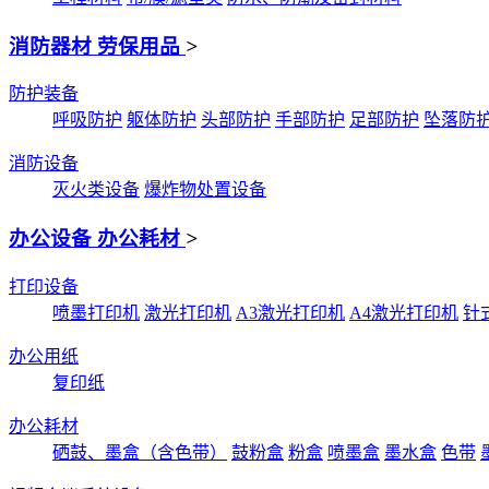
消防器材 劳保用品
>
防护装备
呼吸防护
躯体防护
头部防护
手部防护
足部防护
坠落防
消防设备
灭火类设备
爆炸物处置设备
办公设备 办公耗材
>
打印设备
喷墨打印机
激光打印机
A3激光打印机
A4激光打印机
针
办公用纸
复印纸
办公耗材
硒鼓、墨盒（含色带）
鼓粉盒
粉盒
喷墨盒
墨水盒
色带