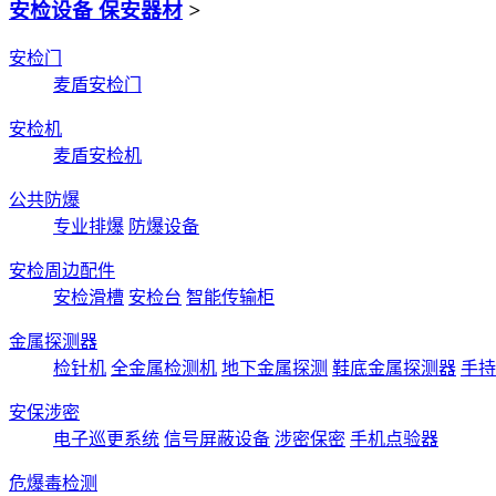
安检设备 保安器材
>
安检门
麦盾安检门
安检机
麦盾安检机
公共防爆
专业排爆
防爆设备
安检周边配件
安检滑槽
安检台
智能传输柜
金属探测器
检针机
全金属检测机
地下金属探测
鞋底金属探测器
手持
安保涉密
电子巡更系统
信号屏蔽设备
涉密保密
手机点验器
危爆毒检测