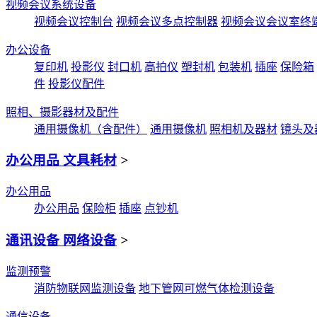
视频会议系统设备
视频会议控制台
视频会议多点控制器
视频会议会议室终
办公设备
复印机
投影仪
封口机
高拍仪
塑封机
包装机
插座
保险箱
件
投影仪配件
照相、摄影器材及配件
通用摄像机（含配件）
通用摄像机
照相机及器材
镜头及
办公用品 文具耗材
>
办公用品
办公用品
保险柜
插座
点钞机
通讯设备 网络设备
>
监测预警
消防物联网监测设备
地下管网可燃气体检测设备
通信设备