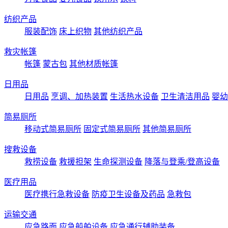
纺织产品
服装配饰
床上织物
其他纺织产品
救灾帐篷
帐篷
蒙古包
其他材质帐篷
日用品
日用品
烹调、加热装置
生活热水设备
卫生清洁用品
婴幼
简易厕所
移动式简易厕所
固定式简易厕所
其他简易厕所
搜救设备
救捞设备
救援担架
生命探测设备
降落与登乘/登高设备
医疗用品
医疗携行急救设备
防疫卫生设备及药品
急救包
运输交通
应急路面
应急船舶设备
应急通行辅助装备