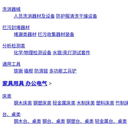
洗消器械
人员洗消器材及设备
防护服清洗干燥设备
拦污封堵器材
堵漏类器材
拦污收集器材装备
分析检测类
化学/物理检测设备
水银/汞灯测试套件
通用工具
铁锹
撬棍
防滑链
多功能工兵铲
家具用具 办公电气
>
床类
钢木床类
钢塑床类
轻金属床类
木制床类
塑料床类
竹制
台、桌类
钢木台、桌类
钢台、桌类
钢塑台、桌类
轻金属台、桌类