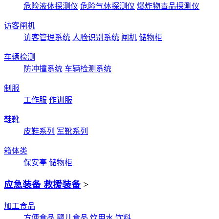
危险液体探测仪
危险气体探测仪
爆炸物毒品探测仪
访客闸机
访客管理系统
人脸识别系统
闸机
储物柜
车辆检测
防冲撞系统
车辆检测系统
制服
工作服
作训服
鞋靴
皮鞋系列
军靴系列
箱体类
保安亭
储物柜
应急装备 救援装备
>
加工食品
方便食品
婴儿食品
饮用水
饮料