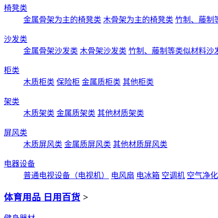
椅凳类
金属骨架为主的椅凳类
木骨架为主的椅凳类
竹制、藤制
沙发类
金属骨架沙发类
木骨架沙发类
竹制、藤制等类似材料沙
柜类
木质柜类
保险柜
金属质柜类
其他柜类
架类
木质架类
金属质架类
其他材质架类
屏风类
木质屏风类
金属质屏风类
其他材质屏风类
电器设备
普通电视设备（电视机）
电风扇
电冰箱
空调机
空气净化
体育用品 日用百货
>