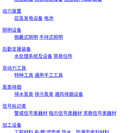
动力装置
应急发电设备
电池
照明设备
佩戴式照明
手持式照明
后勤支援装备
水处理系统及设备
简易住所
非动力工具
特种工具
通用手工工具
泵类排烟
排水泵类
排污泵类
通风排烟设备
信号标识类
警戒信号类器材
指示信号类器材
求救信号类器材
加工设备
工程材料
布/膜/滤垫类
防水、防潮及密封材料