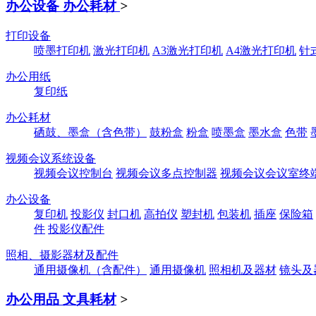
办公设备 办公耗材
>
打印设备
喷墨打印机
激光打印机
A3激光打印机
A4激光打印机
针
办公用纸
复印纸
办公耗材
硒鼓、墨盒（含色带）
鼓粉盒
粉盒
喷墨盒
墨水盒
色带
视频会议系统设备
视频会议控制台
视频会议多点控制器
视频会议会议室终
办公设备
复印机
投影仪
封口机
高拍仪
塑封机
包装机
插座
保险箱
件
投影仪配件
照相、摄影器材及配件
通用摄像机（含配件）
通用摄像机
照相机及器材
镜头及
办公用品 文具耗材
>