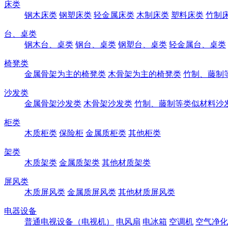
床类
钢木床类
钢塑床类
轻金属床类
木制床类
塑料床类
竹制
台、桌类
钢木台、桌类
钢台、桌类
钢塑台、桌类
轻金属台、桌类
椅凳类
金属骨架为主的椅凳类
木骨架为主的椅凳类
竹制、藤制
沙发类
金属骨架沙发类
木骨架沙发类
竹制、藤制等类似材料沙
柜类
木质柜类
保险柜
金属质柜类
其他柜类
架类
木质架类
金属质架类
其他材质架类
屏风类
木质屏风类
金属质屏风类
其他材质屏风类
电器设备
普通电视设备（电视机）
电风扇
电冰箱
空调机
空气净化