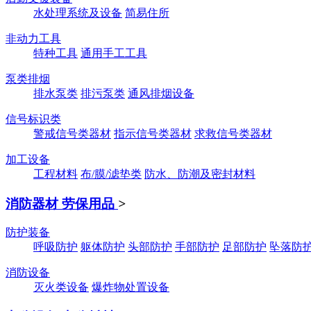
水处理系统及设备
简易住所
非动力工具
特种工具
通用手工工具
泵类排烟
排水泵类
排污泵类
通风排烟设备
信号标识类
警戒信号类器材
指示信号类器材
求救信号类器材
加工设备
工程材料
布/膜/滤垫类
防水、防潮及密封材料
消防器材 劳保用品
>
防护装备
呼吸防护
躯体防护
头部防护
手部防护
足部防护
坠落防
消防设备
灭火类设备
爆炸物处置设备