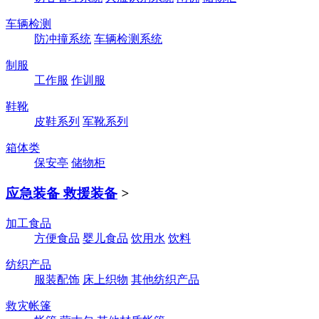
车辆检测
防冲撞系统
车辆检测系统
制服
工作服
作训服
鞋靴
皮鞋系列
军靴系列
箱体类
保安亭
储物柜
应急装备 救援装备
>
加工食品
方便食品
婴儿食品
饮用水
饮料
纺织产品
服装配饰
床上织物
其他纺织产品
救灾帐篷