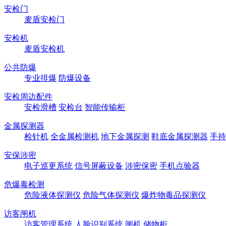
安检门
麦盾安检门
安检机
麦盾安检机
公共防爆
专业排爆
防爆设备
安检周边配件
安检滑槽
安检台
智能传输柜
金属探测器
检针机
全金属检测机
地下金属探测
鞋底金属探测器
手持
安保涉密
电子巡更系统
信号屏蔽设备
涉密保密
手机点验器
危爆毒检测
危险液体探测仪
危险气体探测仪
爆炸物毒品探测仪
访客闸机
访客管理系统
人脸识别系统
闸机
储物柜