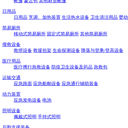
帐篷
蒙古包
其他材质帐篷
日用品
日用品
烹调、加热装置
生活热水设备
卫生清洁用品
婴幼
简易厕所
移动式简易厕所
固定式简易厕所
其他简易厕所
搜救设备
救捞设备
救援担架
生命探测设备
降落与登乘/登高设备
医疗用品
医疗携行急救设备
防疫卫生设备及药品
急救包
运输交通
应急路面
应急船舶设备
应急通行辅助装备
动力装置
应急发电设备
电池
照明设备
佩戴式照明
手持式照明
后勤支援装备