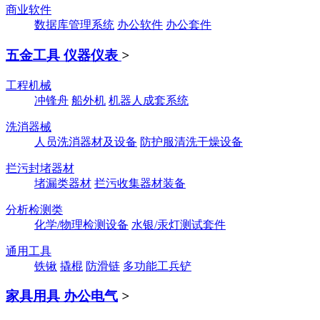
商业软件
数据库管理系统
办公软件
办公套件
五金工具 仪器仪表
>
工程机械
冲锋舟
船外机
机器人成套系统
洗消器械
人员洗消器材及设备
防护服清洗干燥设备
拦污封堵器材
堵漏类器材
拦污收集器材装备
分析检测类
化学/物理检测设备
水银/汞灯测试套件
通用工具
铁锹
撬棍
防滑链
多功能工兵铲
家具用具 办公电气
>