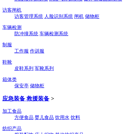
访客闸机
访客管理系统
人脸识别系统
闸机
储物柜
车辆检测
防冲撞系统
车辆检测系统
制服
工作服
作训服
鞋靴
皮鞋系列
军靴系列
箱体类
保安亭
储物柜
应急装备 救援装备
>
加工食品
方便食品
婴儿食品
饮用水
饮料
纺织产品