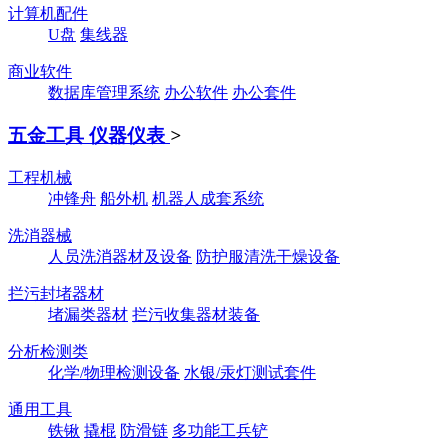
计算机配件
U盘
集线器
商业软件
数据库管理系统
办公软件
办公套件
五金工具 仪器仪表
>
工程机械
冲锋舟
船外机
机器人成套系统
洗消器械
人员洗消器材及设备
防护服清洗干燥设备
拦污封堵器材
堵漏类器材
拦污收集器材装备
分析检测类
化学/物理检测设备
水银/汞灯测试套件
通用工具
铁锹
撬棍
防滑链
多功能工兵铲