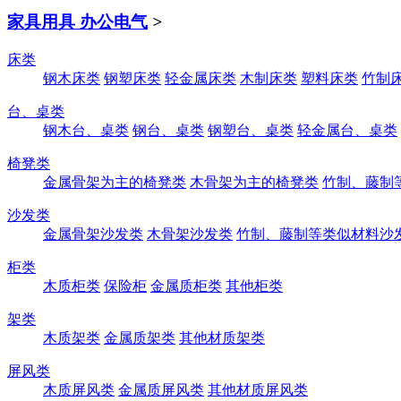
家具用具 办公电气
>
床类
钢木床类
钢塑床类
轻金属床类
木制床类
塑料床类
竹制
台、桌类
钢木台、桌类
钢台、桌类
钢塑台、桌类
轻金属台、桌类
椅凳类
金属骨架为主的椅凳类
木骨架为主的椅凳类
竹制、藤制
沙发类
金属骨架沙发类
木骨架沙发类
竹制、藤制等类似材料沙
柜类
木质柜类
保险柜
金属质柜类
其他柜类
架类
木质架类
金属质架类
其他材质架类
屏风类
木质屏风类
金属质屏风类
其他材质屏风类