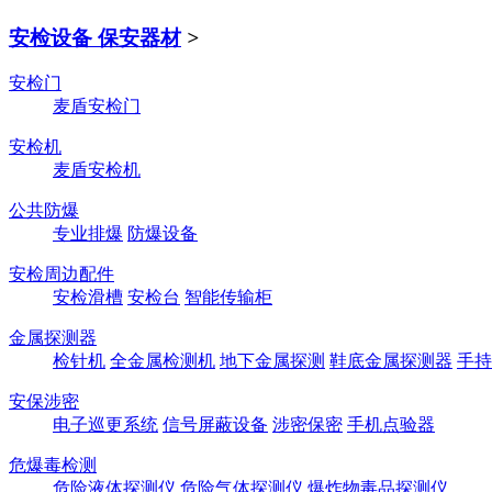
安检设备 保安器材
>
安检门
麦盾安检门
安检机
麦盾安检机
公共防爆
专业排爆
防爆设备
安检周边配件
安检滑槽
安检台
智能传输柜
金属探测器
检针机
全金属检测机
地下金属探测
鞋底金属探测器
手持
安保涉密
电子巡更系统
信号屏蔽设备
涉密保密
手机点验器
危爆毒检测
危险液体探测仪
危险气体探测仪
爆炸物毒品探测仪