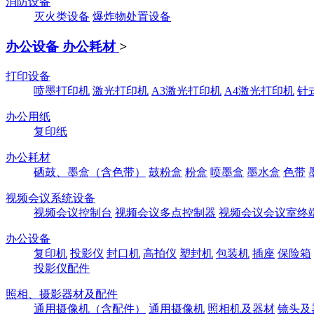
消防设备
灭火类设备
爆炸物处置设备
办公设备 办公耗材
>
打印设备
喷墨打印机
激光打印机
A3激光打印机
A4激光打印机
针
办公用纸
复印纸
办公耗材
硒鼓、墨盒（含色带）
鼓粉盒
粉盒
喷墨盒
墨水盒
色带
视频会议系统设备
视频会议控制台
视频会议多点控制器
视频会议会议室终
办公设备
复印机
投影仪
封口机
高拍仪
塑封机
包装机
插座
保险箱
投影仪配件
照相、摄影器材及配件
通用摄像机（含配件）
通用摄像机
照相机及器材
镜头及