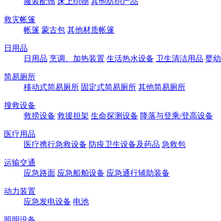
服装配饰
床上织物
其他纺织产品
救灾帐篷
帐篷
蒙古包
其他材质帐篷
日用品
日用品
烹调、加热装置
生活热水设备
卫生清洁用品
婴幼
简易厕所
移动式简易厕所
固定式简易厕所
其他简易厕所
搜救设备
救捞设备
救援担架
生命探测设备
降落与登乘/登高设备
医疗用品
医疗携行急救设备
防疫卫生设备及药品
急救包
运输交通
应急路面
应急船舶设备
应急通行辅助装备
动力装置
应急发电设备
电池
照明设备