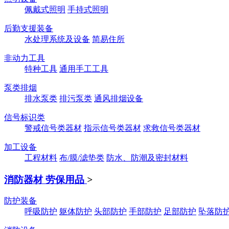
佩戴式照明
手持式照明
后勤支援装备
水处理系统及设备
简易住所
非动力工具
特种工具
通用手工工具
泵类排烟
排水泵类
排污泵类
通风排烟设备
信号标识类
警戒信号类器材
指示信号类器材
求救信号类器材
加工设备
工程材料
布/膜/滤垫类
防水、防潮及密封材料
消防器材 劳保用品
>
防护装备
呼吸防护
躯体防护
头部防护
手部防护
足部防护
坠落防