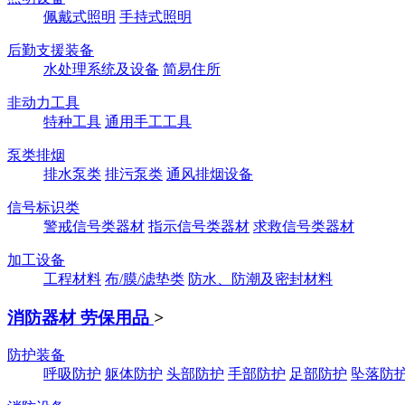
佩戴式照明
手持式照明
后勤支援装备
水处理系统及设备
简易住所
非动力工具
特种工具
通用手工工具
泵类排烟
排水泵类
排污泵类
通风排烟设备
信号标识类
警戒信号类器材
指示信号类器材
求救信号类器材
加工设备
工程材料
布/膜/滤垫类
防水、防潮及密封材料
消防器材 劳保用品
>
防护装备
呼吸防护
躯体防护
头部防护
手部防护
足部防护
坠落防