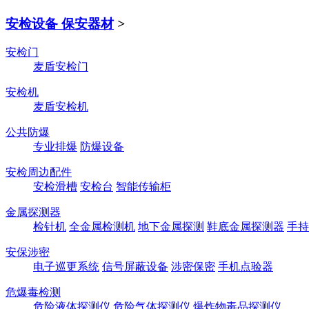
安检设备 保安器材
>
安检门
麦盾安检门
安检机
麦盾安检机
公共防爆
专业排爆
防爆设备
安检周边配件
安检滑槽
安检台
智能传输柜
金属探测器
检针机
全金属检测机
地下金属探测
鞋底金属探测器
手持
安保涉密
电子巡更系统
信号屏蔽设备
涉密保密
手机点验器
危爆毒检测
危险液体探测仪
危险气体探测仪
爆炸物毒品探测仪