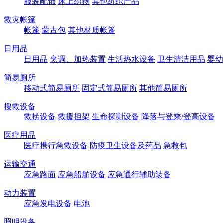
服装配饰
床上织物
其他纺织产品
救灾帐篷
帐篷
蒙古包
其他材质帐篷
日用品
日用品
烹调、加热装置
生活热水设备
卫生清洁用品
婴幼
简易厕所
移动式简易厕所
固定式简易厕所
其他简易厕所
搜救设备
救捞设备
救援担架
生命探测设备
降落与登乘/登高设备
医疗用品
医疗携行急救设备
防疫卫生设备及药品
急救包
运输交通
应急路面
应急船舶设备
应急通行辅助装备
动力装置
应急发电设备
电池
照明设备