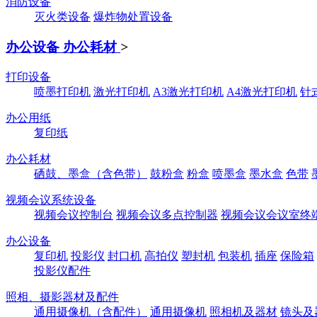
消防设备
灭火类设备
爆炸物处置设备
办公设备 办公耗材
>
打印设备
喷墨打印机
激光打印机
A3激光打印机
A4激光打印机
针
办公用纸
复印纸
办公耗材
硒鼓、墨盒（含色带）
鼓粉盒
粉盒
喷墨盒
墨水盒
色带
视频会议系统设备
视频会议控制台
视频会议多点控制器
视频会议会议室终
办公设备
复印机
投影仪
封口机
高拍仪
塑封机
包装机
插座
保险箱
投影仪配件
照相、摄影器材及配件
通用摄像机（含配件）
通用摄像机
照相机及器材
镜头及