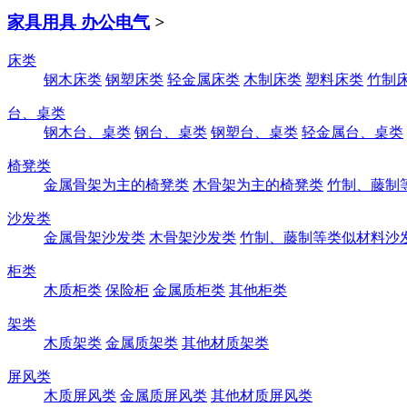
家具用具 办公电气
>
床类
钢木床类
钢塑床类
轻金属床类
木制床类
塑料床类
竹制
台、桌类
钢木台、桌类
钢台、桌类
钢塑台、桌类
轻金属台、桌类
椅凳类
金属骨架为主的椅凳类
木骨架为主的椅凳类
竹制、藤制
沙发类
金属骨架沙发类
木骨架沙发类
竹制、藤制等类似材料沙
柜类
木质柜类
保险柜
金属质柜类
其他柜类
架类
木质架类
金属质架类
其他材质架类
屏风类
木质屏风类
金属质屏风类
其他材质屏风类