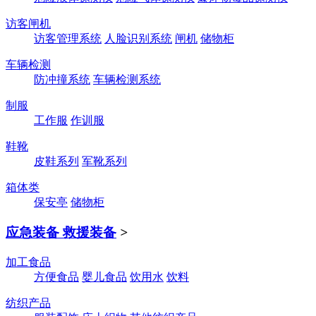
访客闸机
访客管理系统
人脸识别系统
闸机
储物柜
车辆检测
防冲撞系统
车辆检测系统
制服
工作服
作训服
鞋靴
皮鞋系列
军靴系列
箱体类
保安亭
储物柜
应急装备 救援装备
>
加工食品
方便食品
婴儿食品
饮用水
饮料
纺织产品