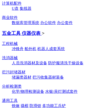
计算机配件
U盘
集线器
商业软件
数据库管理系统
办公软件
办公套件
五金工具 仪器仪表
>
工程机械
冲锋舟
船外机
机器人成套系统
洗消器械
人员洗消器材及设备
防护服清洗干燥设备
拦污封堵器材
堵漏类器材
拦污收集器材装备
分析检测类
化学/物理检测设备
水银/汞灯测试套件
通用工具
铁锹
撬棍
防滑链
多功能工兵铲