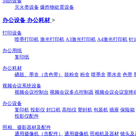
消防设备
灭火类设备
爆炸物处置设备
办公设备 办公耗材
>
打印设备
喷墨打印机
激光打印机
A3激光打印机
A4激光打印机
针
办公用纸
复印纸
办公耗材
硒鼓、墨盒（含色带）
鼓粉盒
粉盒
喷墨盒
墨水盒
色带
视频会议系统设备
视频会议控制台
视频会议多点控制器
视频会议会议室终
办公设备
复印机
投影仪
封口机
高拍仪
塑封机
包装机
插座
保险箱
投影仪配件
照相、摄影器材及配件
通用摄像机（含配件）
通用摄像机
照相机及器材
镜头及