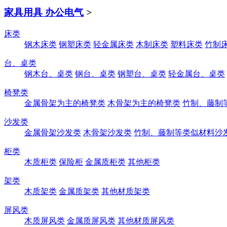
家具用具 办公电气
>
床类
钢木床类
钢塑床类
轻金属床类
木制床类
塑料床类
竹制
台、桌类
钢木台、桌类
钢台、桌类
钢塑台、桌类
轻金属台、桌类
椅凳类
金属骨架为主的椅凳类
木骨架为主的椅凳类
竹制、藤制
沙发类
金属骨架沙发类
木骨架沙发类
竹制、藤制等类似材料沙
柜类
木质柜类
保险柜
金属质柜类
其他柜类
架类
木质架类
金属质架类
其他材质架类
屏风类
木质屏风类
金属质屏风类
其他材质屏风类