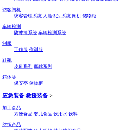
访客闸机
访客管理系统
人脸识别系统
闸机
储物柜
车辆检测
防冲撞系统
车辆检测系统
制服
工作服
作训服
鞋靴
皮鞋系列
军靴系列
箱体类
保安亭
储物柜
应急装备 救援装备
>
加工食品
方便食品
婴儿食品
饮用水
饮料
纺织产品