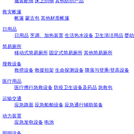
服装配饰
床上织物
其他纺织产品
救灾帐篷
帐篷
蒙古包
其他材质帐篷
日用品
日用品
烹调、加热装置
生活热水设备
卫生清洁用品
婴幼
简易厕所
移动式简易厕所
固定式简易厕所
其他简易厕所
搜救设备
救捞设备
救援担架
生命探测设备
降落与登乘/登高设备
医疗用品
医疗携行急救设备
防疫卫生设备及药品
急救包
运输交通
应急路面
应急船舶设备
应急通行辅助装备
动力装置
应急发电设备
电池
照明设备