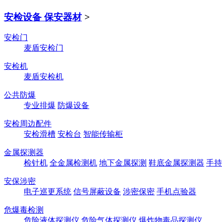
安检设备 保安器材
>
安检门
麦盾安检门
安检机
麦盾安检机
公共防爆
专业排爆
防爆设备
安检周边配件
安检滑槽
安检台
智能传输柜
金属探测器
检针机
全金属检测机
地下金属探测
鞋底金属探测器
手持
安保涉密
电子巡更系统
信号屏蔽设备
涉密保密
手机点验器
危爆毒检测
危险液体探测仪
危险气体探测仪
爆炸物毒品探测仪