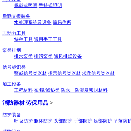
佩戴式照明
手持式照明
后勤支援装备
水处理系统及设备
简易住所
非动力工具
特种工具
通用手工工具
泵类排烟
排水泵类
排污泵类
通风排烟设备
信号标识类
警戒信号类器材
指示信号类器材
求救信号类器材
加工设备
工程材料
布/膜/滤垫类
防水、防潮及密封材料
消防器材 劳保用品
>
防护装备
呼吸防护
躯体防护
头部防护
手部防护
足部防护
坠落防