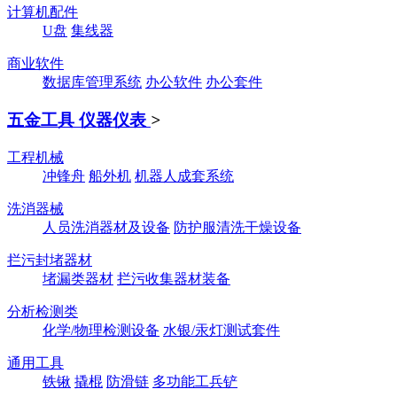
计算机配件
U盘
集线器
商业软件
数据库管理系统
办公软件
办公套件
五金工具 仪器仪表
>
工程机械
冲锋舟
船外机
机器人成套系统
洗消器械
人员洗消器材及设备
防护服清洗干燥设备
拦污封堵器材
堵漏类器材
拦污收集器材装备
分析检测类
化学/物理检测设备
水银/汞灯测试套件
通用工具
铁锹
撬棍
防滑链
多功能工兵铲