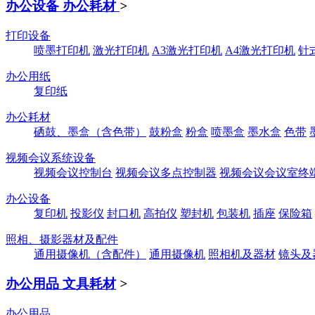
办公设备 办公耗材
>
打印设备
喷墨打印机
激光打印机
A3激光打印机
A4激光打印机
针
办公用纸
复印纸
办公耗材
硒鼓、墨盒（含色带）
鼓粉盒
粉盒
喷墨盒
墨水盒
色带
视频会议系统设备
视频会议控制台
视频会议多点控制器
视频会议会议室终
办公设备
复印机
投影仪
封口机
高拍仪
塑封机
包装机
插座
保险箱
照相、摄影器材及配件
通用摄像机（含配件）
通用摄像机
照相机及器材
镜头及
办公用品 文具耗材
>
办公用品