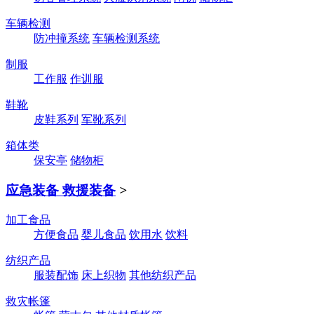
车辆检测
防冲撞系统
车辆检测系统
制服
工作服
作训服
鞋靴
皮鞋系列
军靴系列
箱体类
保安亭
储物柜
应急装备 救援装备
>
加工食品
方便食品
婴儿食品
饮用水
饮料
纺织产品
服装配饰
床上织物
其他纺织产品
救灾帐篷