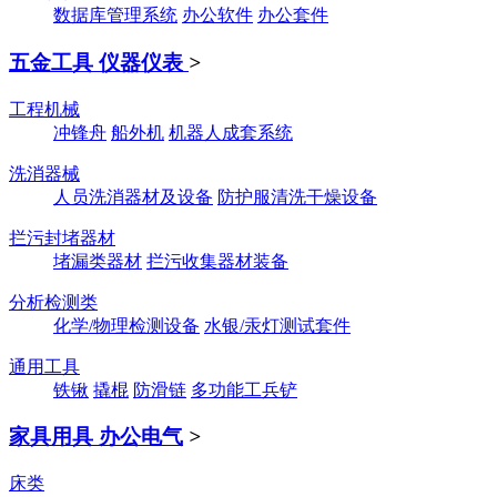
数据库管理系统
办公软件
办公套件
五金工具 仪器仪表
>
工程机械
冲锋舟
船外机
机器人成套系统
洗消器械
人员洗消器材及设备
防护服清洗干燥设备
拦污封堵器材
堵漏类器材
拦污收集器材装备
分析检测类
化学/物理检测设备
水银/汞灯测试套件
通用工具
铁锹
撬棍
防滑链
多功能工兵铲
家具用具 办公电气
>
床类