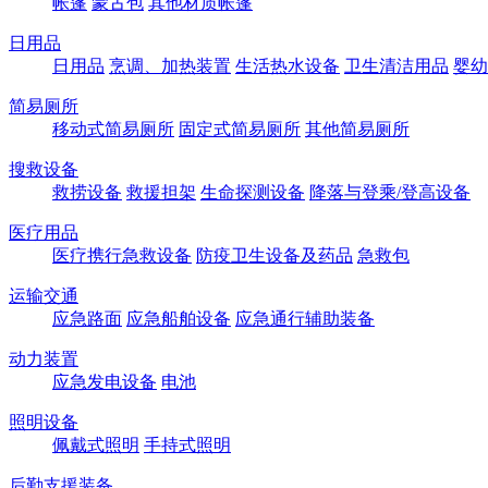
帐篷
蒙古包
其他材质帐篷
日用品
日用品
烹调、加热装置
生活热水设备
卫生清洁用品
婴幼
简易厕所
移动式简易厕所
固定式简易厕所
其他简易厕所
搜救设备
救捞设备
救援担架
生命探测设备
降落与登乘/登高设备
医疗用品
医疗携行急救设备
防疫卫生设备及药品
急救包
运输交通
应急路面
应急船舶设备
应急通行辅助装备
动力装置
应急发电设备
电池
照明设备
佩戴式照明
手持式照明
后勤支援装备