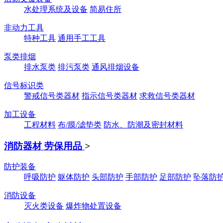
水处理系统及设备
简易住所
非动力工具
特种工具
通用手工工具
泵类排烟
排水泵类
排污泵类
通风排烟设备
信号标识类
警戒信号类器材
指示信号类器材
求救信号类器材
加工设备
工程材料
布/膜/滤垫类
防水、防潮及密封材料
消防器材 劳保用品
>
防护装备
呼吸防护
躯体防护
头部防护
手部防护
足部防护
坠落防
消防设备
灭火类设备
爆炸物处置设备