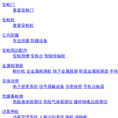
安检门
麦盾安检门
安检机
麦盾安检机
公共防爆
专业排爆
防爆设备
安检周边配件
安检滑槽
安检台
智能传输柜
金属探测器
检针机
全金属检测机
地下金属探测
鞋底金属探测器
手持
安保涉密
电子巡更系统
信号屏蔽设备
涉密保密
手机点验器
危爆毒检测
危险液体探测仪
危险气体探测仪
爆炸物毒品探测仪
访客闸机
访客管理系统
人脸识别系统
闸机
储物柜