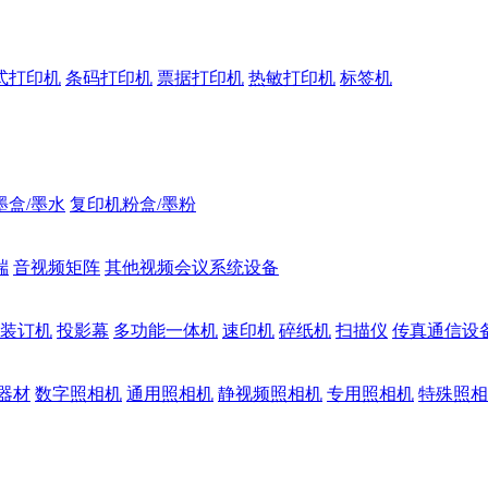
式打印机
条码打印机
票据打印机
热敏打印机
标签机
墨盒/墨水
复印机粉盒/墨粉
端
音视频矩阵
其他视频会议系统设备
装订机
投影幕
多功能一体机
速印机
碎纸机
扫描仪
传真通信设
器材
数字照相机
通用照相机
静视频照相机
专用照相机
特殊照相