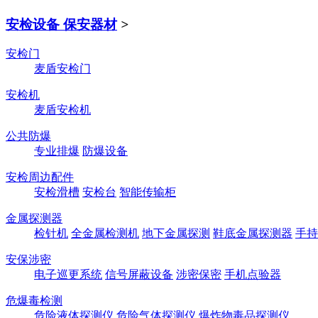
安检设备 保安器材
>
安检门
麦盾安检门
安检机
麦盾安检机
公共防爆
专业排爆
防爆设备
安检周边配件
安检滑槽
安检台
智能传输柜
金属探测器
检针机
全金属检测机
地下金属探测
鞋底金属探测器
手持
安保涉密
电子巡更系统
信号屏蔽设备
涉密保密
手机点验器
危爆毒检测
危险液体探测仪
危险气体探测仪
爆炸物毒品探测仪