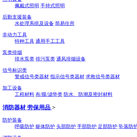
佩戴式照明
手持式照明
后勤支援装备
水处理系统及设备
简易住所
非动力工具
特种工具
通用手工工具
泵类排烟
排水泵类
排污泵类
通风排烟设备
信号标识类
警戒信号类器材
指示信号类器材
求救信号类器材
加工设备
工程材料
布/膜/滤垫类
防水、防潮及密封材料
消防器材 劳保用品
>
防护装备
呼吸防护
躯体防护
头部防护
手部防护
足部防护
坠落防