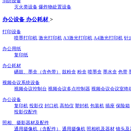
消防设备
灭火类设备
爆炸物处置设备
办公设备 办公耗材
>
打印设备
喷墨打印机
激光打印机
A3激光打印机
A4激光打印机
针
办公用纸
复印纸
办公耗材
硒鼓、墨盒（含色带）
鼓粉盒
粉盒
喷墨盒
墨水盒
色带
视频会议系统设备
视频会议控制台
视频会议多点控制器
视频会议会议室终
办公设备
复印机
投影仪
封口机
高拍仪
塑封机
包装机
插座
保险箱
投影仪配件
照相、摄影器材及配件
通用摄像机（含配件）
通用摄像机
照相机及器材
镜头及