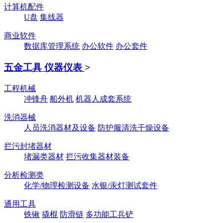
计算机配件
U盘
集线器
商业软件
数据库管理系统
办公软件
办公套件
五金工具 仪器仪表
>
工程机械
冲锋舟
船外机
机器人成套系统
洗消器械
人员洗消器材及设备
防护服清洗干燥设备
拦污封堵器材
堵漏类器材
拦污收集器材装备
分析检测类
化学/物理检测设备
水银/汞灯测试套件
通用工具
铁锹
撬棍
防滑链
多功能工兵铲