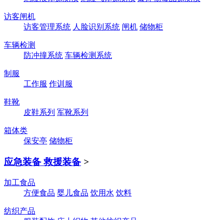
访客闸机
访客管理系统
人脸识别系统
闸机
储物柜
车辆检测
防冲撞系统
车辆检测系统
制服
工作服
作训服
鞋靴
皮鞋系列
军靴系列
箱体类
保安亭
储物柜
应急装备 救援装备
>
加工食品
方便食品
婴儿食品
饮用水
饮料
纺织产品