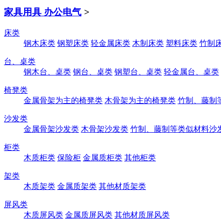
家具用具 办公电气
>
床类
钢木床类
钢塑床类
轻金属床类
木制床类
塑料床类
竹制
台、桌类
钢木台、桌类
钢台、桌类
钢塑台、桌类
轻金属台、桌类
椅凳类
金属骨架为主的椅凳类
木骨架为主的椅凳类
竹制、藤制
沙发类
金属骨架沙发类
木骨架沙发类
竹制、藤制等类似材料沙
柜类
木质柜类
保险柜
金属质柜类
其他柜类
架类
木质架类
金属质架类
其他材质架类
屏风类
木质屏风类
金属质屏风类
其他材质屏风类