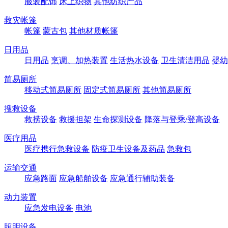
服装配饰
床上织物
其他纺织产品
救灾帐篷
帐篷
蒙古包
其他材质帐篷
日用品
日用品
烹调、加热装置
生活热水设备
卫生清洁用品
婴幼
简易厕所
移动式简易厕所
固定式简易厕所
其他简易厕所
搜救设备
救捞设备
救援担架
生命探测设备
降落与登乘/登高设备
医疗用品
医疗携行急救设备
防疫卫生设备及药品
急救包
运输交通
应急路面
应急船舶设备
应急通行辅助装备
动力装置
应急发电设备
电池
照明设备