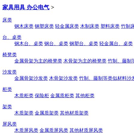
家具用具 办公电气
>
床类
钢木床类
钢塑床类
轻金属床类
木制床类
塑料床类
竹制
台、桌类
钢木台、桌类
钢台、桌类
钢塑台、桌类
轻金属台、桌类
椅凳类
金属骨架为主的椅凳类
木骨架为主的椅凳类
竹制、藤制
沙发类
金属骨架沙发类
木骨架沙发类
竹制、藤制等类似材料沙
柜类
木质柜类
保险柜
金属质柜类
其他柜类
架类
木质架类
金属质架类
其他材质架类
屏风类
木质屏风类
金属质屏风类
其他材质屏风类