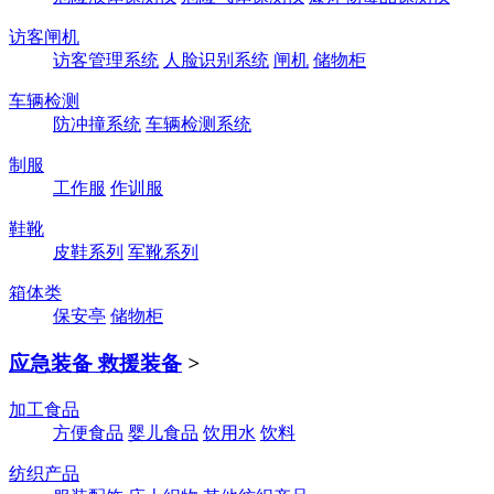
访客闸机
访客管理系统
人脸识别系统
闸机
储物柜
车辆检测
防冲撞系统
车辆检测系统
制服
工作服
作训服
鞋靴
皮鞋系列
军靴系列
箱体类
保安亭
储物柜
应急装备 救援装备
>
加工食品
方便食品
婴儿食品
饮用水
饮料
纺织产品