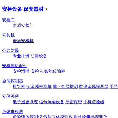
安检设备 保安器材
>
安检门
麦盾安检门
安检机
麦盾安检机
公共防爆
专业排爆
防爆设备
安检周边配件
安检滑槽
安检台
智能传输柜
金属探测器
检针机
全金属检测机
地下金属探测
鞋底金属探测器
手持
安保涉密
电子巡更系统
信号屏蔽设备
涉密保密
手机点验器
危爆毒检测
危险液体探测仪
危险气体探测仪
爆炸物毒品探测仪