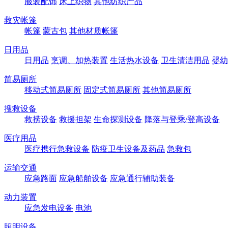
服装配饰
床上织物
其他纺织产品
救灾帐篷
帐篷
蒙古包
其他材质帐篷
日用品
日用品
烹调、加热装置
生活热水设备
卫生清洁用品
婴幼
简易厕所
移动式简易厕所
固定式简易厕所
其他简易厕所
搜救设备
救捞设备
救援担架
生命探测设备
降落与登乘/登高设备
医疗用品
医疗携行急救设备
防疫卫生设备及药品
急救包
运输交通
应急路面
应急船舶设备
应急通行辅助装备
动力装置
应急发电设备
电池
照明设备