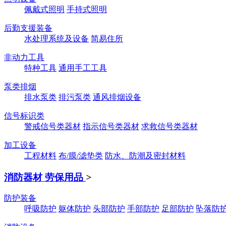
佩戴式照明
手持式照明
后勤支援装备
水处理系统及设备
简易住所
非动力工具
特种工具
通用手工工具
泵类排烟
排水泵类
排污泵类
通风排烟设备
信号标识类
警戒信号类器材
指示信号类器材
求救信号类器材
加工设备
工程材料
布/膜/滤垫类
防水、防潮及密封材料
消防器材 劳保用品
>
防护装备
呼吸防护
躯体防护
头部防护
手部防护
足部防护
坠落防