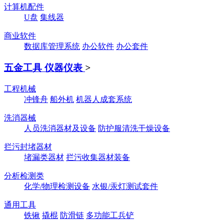
计算机配件
U盘
集线器
商业软件
数据库管理系统
办公软件
办公套件
五金工具 仪器仪表
>
工程机械
冲锋舟
船外机
机器人成套系统
洗消器械
人员洗消器材及设备
防护服清洗干燥设备
拦污封堵器材
堵漏类器材
拦污收集器材装备
分析检测类
化学/物理检测设备
水银/汞灯测试套件
通用工具
铁锹
撬棍
防滑链
多功能工兵铲