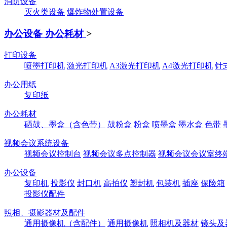
消防设备
灭火类设备
爆炸物处置设备
办公设备 办公耗材
>
打印设备
喷墨打印机
激光打印机
A3激光打印机
A4激光打印机
针
办公用纸
复印纸
办公耗材
硒鼓、墨盒（含色带）
鼓粉盒
粉盒
喷墨盒
墨水盒
色带
视频会议系统设备
视频会议控制台
视频会议多点控制器
视频会议会议室终
办公设备
复印机
投影仪
封口机
高拍仪
塑封机
包装机
插座
保险箱
投影仪配件
照相、摄影器材及配件
通用摄像机（含配件）
通用摄像机
照相机及器材
镜头及