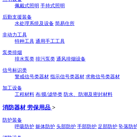
佩戴式照明
手持式照明
后勤支援装备
水处理系统及设备
简易住所
非动力工具
特种工具
通用手工工具
泵类排烟
排水泵类
排污泵类
通风排烟设备
信号标识类
警戒信号类器材
指示信号类器材
求救信号类器材
加工设备
工程材料
布/膜/滤垫类
防水、防潮及密封材料
消防器材 劳保用品
>
防护装备
呼吸防护
躯体防护
头部防护
手部防护
足部防护
坠落防