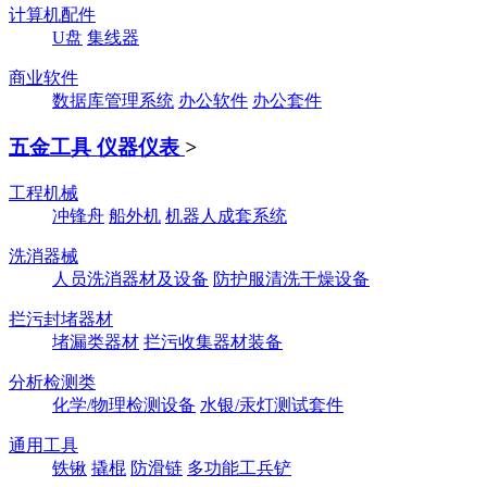
计算机配件
U盘
集线器
商业软件
数据库管理系统
办公软件
办公套件
五金工具 仪器仪表
>
工程机械
冲锋舟
船外机
机器人成套系统
洗消器械
人员洗消器材及设备
防护服清洗干燥设备
拦污封堵器材
堵漏类器材
拦污收集器材装备
分析检测类
化学/物理检测设备
水银/汞灯测试套件
通用工具
铁锹
撬棍
防滑链
多功能工兵铲