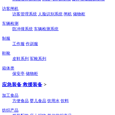
访客闸机
访客管理系统
人脸识别系统
闸机
储物柜
车辆检测
防冲撞系统
车辆检测系统
制服
工作服
作训服
鞋靴
皮鞋系列
军靴系列
箱体类
保安亭
储物柜
应急装备 救援装备
>
加工食品
方便食品
婴儿食品
饮用水
饮料
纺织产品