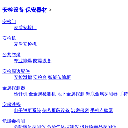
安检设备 保安器材
>
安检门
麦盾安检门
安检机
麦盾安检机
公共防爆
专业排爆
防爆设备
安检周边配件
安检滑槽
安检台
智能传输柜
金属探测器
检针机
全金属检测机
地下金属探测
鞋底金属探测器
手持
安保涉密
电子巡更系统
信号屏蔽设备
涉密保密
手机点验器
危爆毒检测
危险液体探测仪
危险气体探测仪
爆炸物毒品探测仪