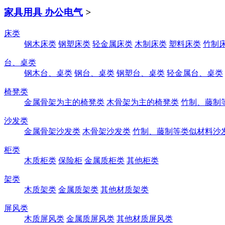
家具用具 办公电气
>
床类
钢木床类
钢塑床类
轻金属床类
木制床类
塑料床类
竹制
台、桌类
钢木台、桌类
钢台、桌类
钢塑台、桌类
轻金属台、桌类
椅凳类
金属骨架为主的椅凳类
木骨架为主的椅凳类
竹制、藤制
沙发类
金属骨架沙发类
木骨架沙发类
竹制、藤制等类似材料沙
柜类
木质柜类
保险柜
金属质柜类
其他柜类
架类
木质架类
金属质架类
其他材质架类
屏风类
木质屏风类
金属质屏风类
其他材质屏风类