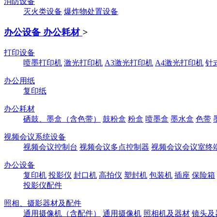
消防设备
灭火类设备
爆炸物处置设备
办公设备 办公耗材
>
打印设备
喷墨打印机
激光打印机
A3激光打印机
A4激光打印机
针
办公用纸
复印纸
办公耗材
硒鼓、墨盒（含色带）
鼓粉盒
粉盒
喷墨盒
墨水盒
色带
视频会议系统设备
视频会议控制台
视频会议多点控制器
视频会议会议室终
办公设备
复印机
投影仪
封口机
高拍仪
塑封机
包装机
插座
保险箱
投影仪配件
照相、摄影器材及配件
通用摄像机（含配件）
通用摄像机
照相机及器材
镜头及