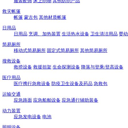
服装配饰
床上织物
其他纺织产品
救灾帐篷
帐篷
蒙古包
其他材质帐篷
日用品
日用品
烹调、加热装置
生活热水设备
卫生清洁用品
婴幼
简易厕所
移动式简易厕所
固定式简易厕所
其他简易厕所
搜救设备
救捞设备
救援担架
生命探测设备
降落与登乘/登高设备
医疗用品
医疗携行急救设备
防疫卫生设备及药品
急救包
运输交通
应急路面
应急船舶设备
应急通行辅助装备
动力装置
应急发电设备
电池
照明设备