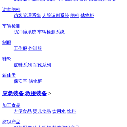
访客闸机
访客管理系统
人脸识别系统
闸机
储物柜
车辆检测
防冲撞系统
车辆检测系统
制服
工作服
作训服
鞋靴
皮鞋系列
军靴系列
箱体类
保安亭
储物柜
应急装备 救援装备
>
加工食品
方便食品
婴儿食品
饮用水
饮料
纺织产品