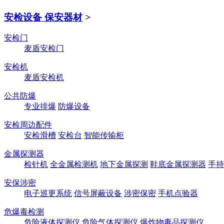
安检设备 保安器材
>
安检门
麦盾安检门
安检机
麦盾安检机
公共防爆
专业排爆
防爆设备
安检周边配件
安检滑槽
安检台
智能传输柜
金属探测器
检针机
全金属检测机
地下金属探测
鞋底金属探测器
手持
安保涉密
电子巡更系统
信号屏蔽设备
涉密保密
手机点验器
危爆毒检测
危险液体探测仪
危险气体探测仪
爆炸物毒品探测仪