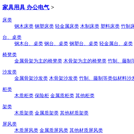
家具用具 办公电气
>
床类
钢木床类
钢塑床类
轻金属床类
木制床类
塑料床类
竹制
台、桌类
钢木台、桌类
钢台、桌类
钢塑台、桌类
轻金属台、桌类
椅凳类
金属骨架为主的椅凳类
木骨架为主的椅凳类
竹制、藤制
沙发类
金属骨架沙发类
木骨架沙发类
竹制、藤制等类似材料沙
柜类
木质柜类
保险柜
金属质柜类
其他柜类
架类
木质架类
金属质架类
其他材质架类
屏风类
木质屏风类
金属质屏风类
其他材质屏风类