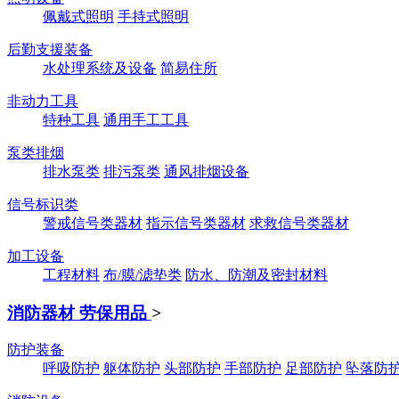
佩戴式照明
手持式照明
后勤支援装备
水处理系统及设备
简易住所
非动力工具
特种工具
通用手工工具
泵类排烟
排水泵类
排污泵类
通风排烟设备
信号标识类
警戒信号类器材
指示信号类器材
求救信号类器材
加工设备
工程材料
布/膜/滤垫类
防水、防潮及密封材料
消防器材 劳保用品
>
防护装备
呼吸防护
躯体防护
头部防护
手部防护
足部防护
坠落防