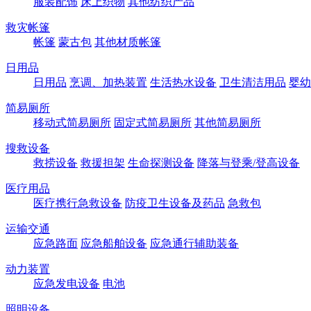
服装配饰
床上织物
其他纺织产品
救灾帐篷
帐篷
蒙古包
其他材质帐篷
日用品
日用品
烹调、加热装置
生活热水设备
卫生清洁用品
婴幼
简易厕所
移动式简易厕所
固定式简易厕所
其他简易厕所
搜救设备
救捞设备
救援担架
生命探测设备
降落与登乘/登高设备
医疗用品
医疗携行急救设备
防疫卫生设备及药品
急救包
运输交通
应急路面
应急船舶设备
应急通行辅助装备
动力装置
应急发电设备
电池
照明设备