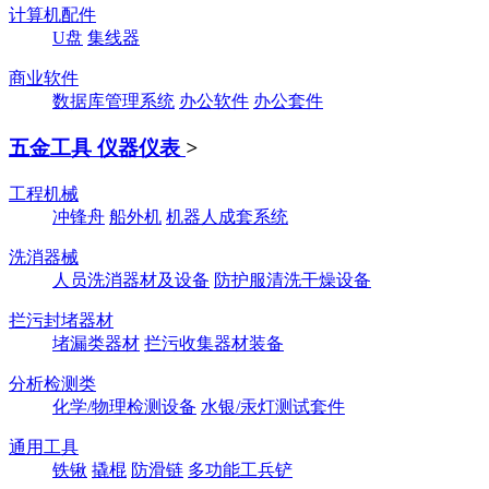
计算机配件
U盘
集线器
商业软件
数据库管理系统
办公软件
办公套件
五金工具 仪器仪表
>
工程机械
冲锋舟
船外机
机器人成套系统
洗消器械
人员洗消器材及设备
防护服清洗干燥设备
拦污封堵器材
堵漏类器材
拦污收集器材装备
分析检测类
化学/物理检测设备
水银/汞灯测试套件
通用工具
铁锹
撬棍
防滑链
多功能工兵铲