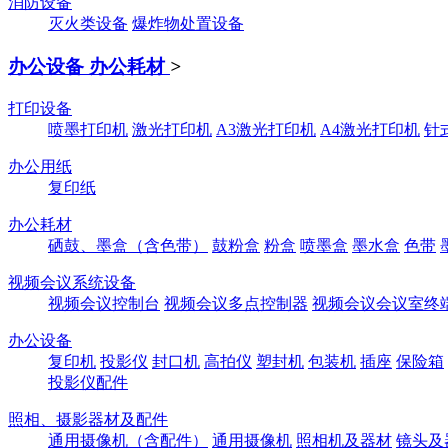
消防设备
灭火类设备
爆炸物处置设备
办公设备 办公耗材
>
打印设备
喷墨打印机
激光打印机
A3激光打印机
A4激光打印机
针
办公用纸
复印纸
办公耗材
硒鼓、墨盒（含色带）
鼓粉盒
粉盒
喷墨盒
墨水盒
色带
视频会议系统设备
视频会议控制台
视频会议多点控制器
视频会议会议室终
办公设备
复印机
投影仪
封口机
高拍仪
塑封机
包装机
插座
保险箱
投影仪配件
照相、摄影器材及配件
通用摄像机（含配件）
通用摄像机
照相机及器材
镜头及