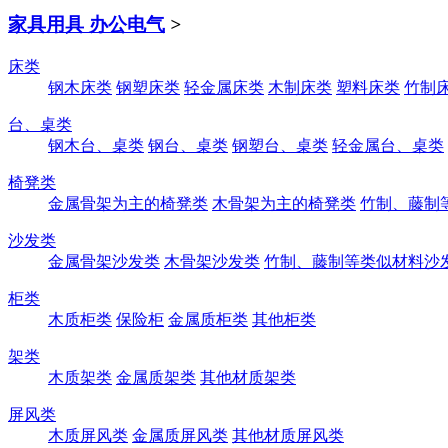
家具用具 办公电气
>
床类
钢木床类
钢塑床类
轻金属床类
木制床类
塑料床类
竹制
台、桌类
钢木台、桌类
钢台、桌类
钢塑台、桌类
轻金属台、桌类
椅凳类
金属骨架为主的椅凳类
木骨架为主的椅凳类
竹制、藤制
沙发类
金属骨架沙发类
木骨架沙发类
竹制、藤制等类似材料沙
柜类
木质柜类
保险柜
金属质柜类
其他柜类
架类
木质架类
金属质架类
其他材质架类
屏风类
木质屏风类
金属质屏风类
其他材质屏风类