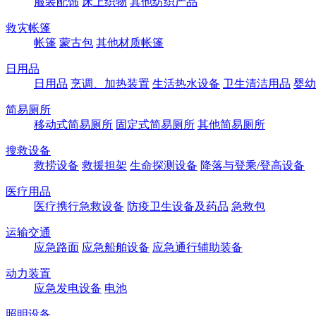
服装配饰
床上织物
其他纺织产品
救灾帐篷
帐篷
蒙古包
其他材质帐篷
日用品
日用品
烹调、加热装置
生活热水设备
卫生清洁用品
婴幼
简易厕所
移动式简易厕所
固定式简易厕所
其他简易厕所
搜救设备
救捞设备
救援担架
生命探测设备
降落与登乘/登高设备
医疗用品
医疗携行急救设备
防疫卫生设备及药品
急救包
运输交通
应急路面
应急船舶设备
应急通行辅助装备
动力装置
应急发电设备
电池
照明设备