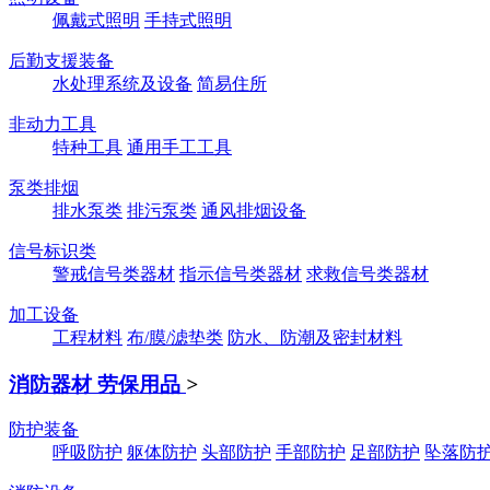
佩戴式照明
手持式照明
后勤支援装备
水处理系统及设备
简易住所
非动力工具
特种工具
通用手工工具
泵类排烟
排水泵类
排污泵类
通风排烟设备
信号标识类
警戒信号类器材
指示信号类器材
求救信号类器材
加工设备
工程材料
布/膜/滤垫类
防水、防潮及密封材料
消防器材 劳保用品
>
防护装备
呼吸防护
躯体防护
头部防护
手部防护
足部防护
坠落防