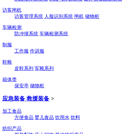
访客闸机
访客管理系统
人脸识别系统
闸机
储物柜
车辆检测
防冲撞系统
车辆检测系统
制服
工作服
作训服
鞋靴
皮鞋系列
军靴系列
箱体类
保安亭
储物柜
应急装备 救援装备
>
加工食品
方便食品
婴儿食品
饮用水
饮料
纺织产品