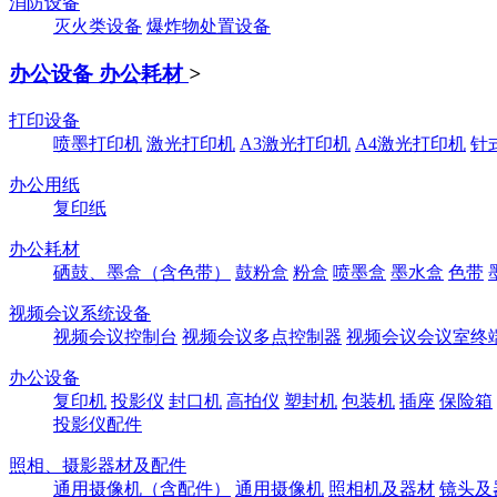
消防设备
灭火类设备
爆炸物处置设备
办公设备 办公耗材
>
打印设备
喷墨打印机
激光打印机
A3激光打印机
A4激光打印机
针
办公用纸
复印纸
办公耗材
硒鼓、墨盒（含色带）
鼓粉盒
粉盒
喷墨盒
墨水盒
色带
视频会议系统设备
视频会议控制台
视频会议多点控制器
视频会议会议室终
办公设备
复印机
投影仪
封口机
高拍仪
塑封机
包装机
插座
保险箱
投影仪配件
照相、摄影器材及配件
通用摄像机（含配件）
通用摄像机
照相机及器材
镜头及