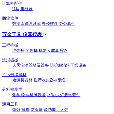
计算机配件
U盘
集线器
商业软件
数据库管理系统
办公软件
办公套件
五金工具 仪器仪表
>
工程机械
冲锋舟
船外机
机器人成套系统
洗消器械
人员洗消器材及设备
防护服清洗干燥设备
拦污封堵器材
堵漏类器材
拦污收集器材装备
分析检测类
化学/物理检测设备
水银/汞灯测试套件
通用工具
铁锹
撬棍
防滑链
多功能工兵铲