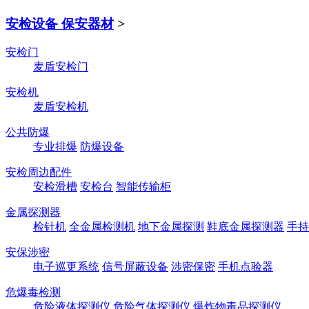
安检设备 保安器材
>
安检门
麦盾安检门
安检机
麦盾安检机
公共防爆
专业排爆
防爆设备
安检周边配件
安检滑槽
安检台
智能传输柜
金属探测器
检针机
全金属检测机
地下金属探测
鞋底金属探测器
手持
安保涉密
电子巡更系统
信号屏蔽设备
涉密保密
手机点验器
危爆毒检测
危险液体探测仪
危险气体探测仪
爆炸物毒品探测仪