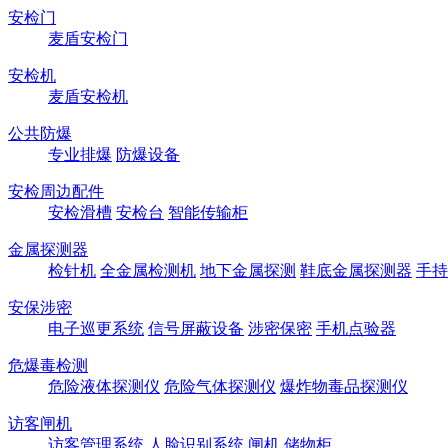
安检门
麦盾安检门
安检机
麦盾安检机
公共防爆
专业排爆
防爆设备
安检周边配件
安检滑槽
安检台
智能传输柜
金属探测器
检针机
全金属检测机
地下金属探测
鞋底金属探测器
手持
安保涉密
电子巡更系统
信号屏蔽设备
涉密保密
手机点验器
危爆毒检测
危险液体探测仪
危险气体探测仪
爆炸物毒品探测仪
访客闸机
访客管理系统
人脸识别系统
闸机
储物柜