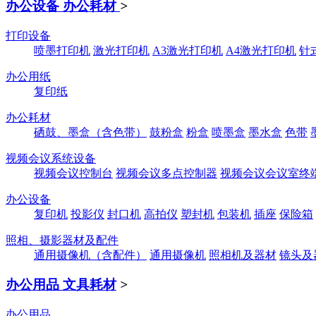
办公设备 办公耗材
>
打印设备
喷墨打印机
激光打印机
A3激光打印机
A4激光打印机
针
办公用纸
复印纸
办公耗材
硒鼓、墨盒（含色带）
鼓粉盒
粉盒
喷墨盒
墨水盒
色带
视频会议系统设备
视频会议控制台
视频会议多点控制器
视频会议会议室终
办公设备
复印机
投影仪
封口机
高拍仪
塑封机
包装机
插座
保险箱
照相、摄影器材及配件
通用摄像机（含配件）
通用摄像机
照相机及器材
镜头及
办公用品 文具耗材
>
办公用品