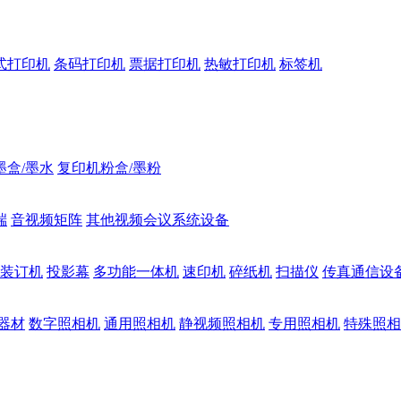
式打印机
条码打印机
票据打印机
热敏打印机
标签机
墨盒/墨水
复印机粉盒/墨粉
端
音视频矩阵
其他视频会议系统设备
装订机
投影幕
多功能一体机
速印机
碎纸机
扫描仪
传真通信设
器材
数字照相机
通用照相机
静视频照相机
专用照相机
特殊照相