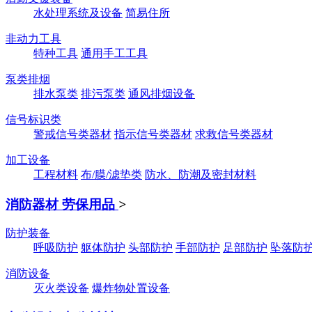
水处理系统及设备
简易住所
非动力工具
特种工具
通用手工工具
泵类排烟
排水泵类
排污泵类
通风排烟设备
信号标识类
警戒信号类器材
指示信号类器材
求救信号类器材
加工设备
工程材料
布/膜/滤垫类
防水、防潮及密封材料
消防器材 劳保用品
>
防护装备
呼吸防护
躯体防护
头部防护
手部防护
足部防护
坠落防
消防设备
灭火类设备
爆炸物处置设备