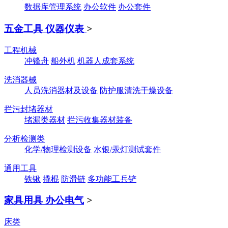
数据库管理系统
办公软件
办公套件
五金工具 仪器仪表
>
工程机械
冲锋舟
船外机
机器人成套系统
洗消器械
人员洗消器材及设备
防护服清洗干燥设备
拦污封堵器材
堵漏类器材
拦污收集器材装备
分析检测类
化学/物理检测设备
水银/汞灯测试套件
通用工具
铁锹
撬棍
防滑链
多功能工兵铲
家具用具 办公电气
>
床类