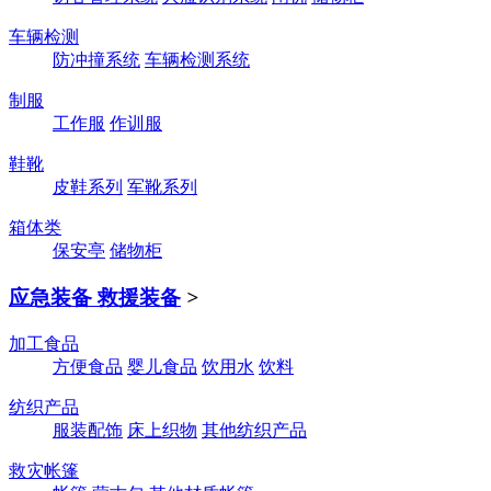
车辆检测
防冲撞系统
车辆检测系统
制服
工作服
作训服
鞋靴
皮鞋系列
军靴系列
箱体类
保安亭
储物柜
应急装备 救援装备
>
加工食品
方便食品
婴儿食品
饮用水
饮料
纺织产品
服装配饰
床上织物
其他纺织产品
救灾帐篷