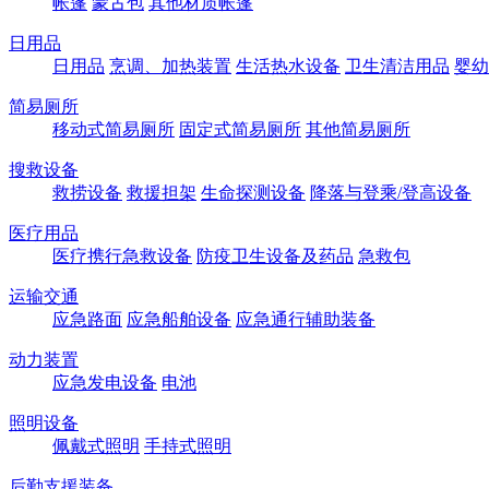
帐篷
蒙古包
其他材质帐篷
日用品
日用品
烹调、加热装置
生活热水设备
卫生清洁用品
婴幼
简易厕所
移动式简易厕所
固定式简易厕所
其他简易厕所
搜救设备
救捞设备
救援担架
生命探测设备
降落与登乘/登高设备
医疗用品
医疗携行急救设备
防疫卫生设备及药品
急救包
运输交通
应急路面
应急船舶设备
应急通行辅助装备
动力装置
应急发电设备
电池
照明设备
佩戴式照明
手持式照明
后勤支援装备