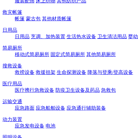
服装配饰
床上织物
其他纺织产品
救灾帐篷
帐篷
蒙古包
其他材质帐篷
日用品
日用品
烹调、加热装置
生活热水设备
卫生清洁用品
婴幼
简易厕所
移动式简易厕所
固定式简易厕所
其他简易厕所
搜救设备
救捞设备
救援担架
生命探测设备
降落与登乘/登高设备
医疗用品
医疗携行急救设备
防疫卫生设备及药品
急救包
运输交通
应急路面
应急船舶设备
应急通行辅助装备
动力装置
应急发电设备
电池
照明设备