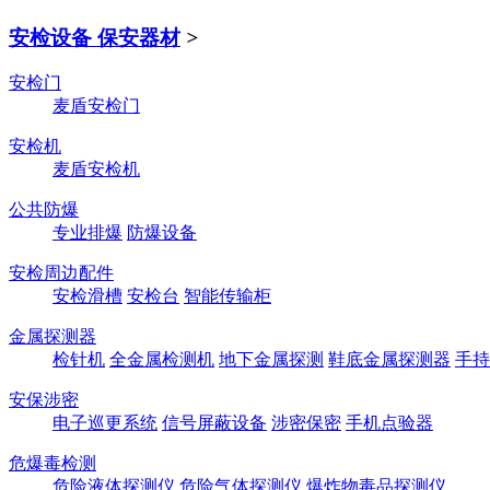
安检设备 保安器材
>
安检门
麦盾安检门
安检机
麦盾安检机
公共防爆
专业排爆
防爆设备
安检周边配件
安检滑槽
安检台
智能传输柜
金属探测器
检针机
全金属检测机
地下金属探测
鞋底金属探测器
手持
安保涉密
电子巡更系统
信号屏蔽设备
涉密保密
手机点验器
危爆毒检测
危险液体探测仪
危险气体探测仪
爆炸物毒品探测仪