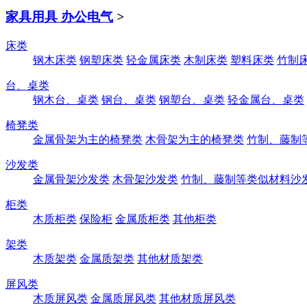
家具用具 办公电气
>
床类
钢木床类
钢塑床类
轻金属床类
木制床类
塑料床类
竹制
台、桌类
钢木台、桌类
钢台、桌类
钢塑台、桌类
轻金属台、桌类
椅凳类
金属骨架为主的椅凳类
木骨架为主的椅凳类
竹制、藤制
沙发类
金属骨架沙发类
木骨架沙发类
竹制、藤制等类似材料沙
柜类
木质柜类
保险柜
金属质柜类
其他柜类
架类
木质架类
金属质架类
其他材质架类
屏风类
木质屏风类
金属质屏风类
其他材质屏风类