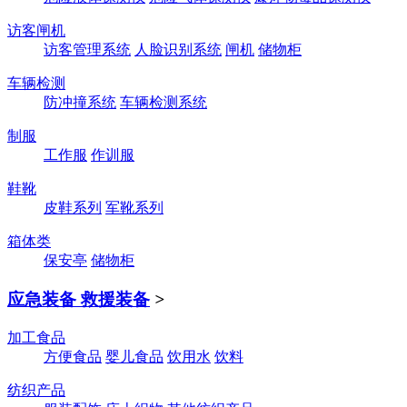
访客闸机
访客管理系统
人脸识别系统
闸机
储物柜
车辆检测
防冲撞系统
车辆检测系统
制服
工作服
作训服
鞋靴
皮鞋系列
军靴系列
箱体类
保安亭
储物柜
应急装备 救援装备
>
加工食品
方便食品
婴儿食品
饮用水
饮料
纺织产品