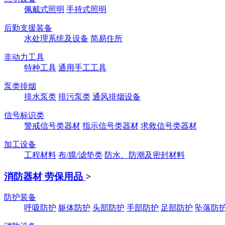
佩戴式照明
手持式照明
后勤支援装备
水处理系统及设备
简易住所
非动力工具
特种工具
通用手工工具
泵类排烟
排水泵类
排污泵类
通风排烟设备
信号标识类
警戒信号类器材
指示信号类器材
求救信号类器材
加工设备
工程材料
布/膜/滤垫类
防水、防潮及密封材料
消防器材 劳保用品
>
防护装备
呼吸防护
躯体防护
头部防护
手部防护
足部防护
坠落防