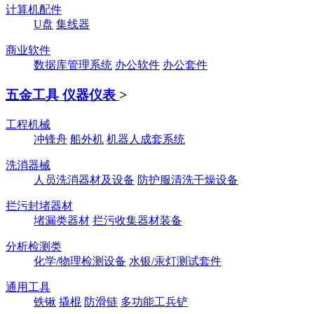
计算机配件
U盘
集线器
商业软件
数据库管理系统
办公软件
办公套件
五金工具 仪器仪表
>
工程机械
冲锋舟
船外机
机器人成套系统
洗消器械
人员洗消器材及设备
防护服清洗干燥设备
拦污封堵器材
堵漏类器材
拦污收集器材装备
分析检测类
化学/物理检测设备
水银/汞灯测试套件
通用工具
铁锹
撬棍
防滑链
多功能工兵铲