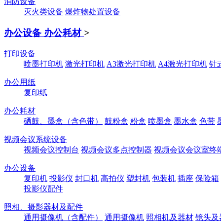
消防设备
灭火类设备
爆炸物处置设备
办公设备 办公耗材
>
打印设备
喷墨打印机
激光打印机
A3激光打印机
A4激光打印机
针
办公用纸
复印纸
办公耗材
硒鼓、墨盒（含色带）
鼓粉盒
粉盒
喷墨盒
墨水盒
色带
视频会议系统设备
视频会议控制台
视频会议多点控制器
视频会议会议室终
办公设备
复印机
投影仪
封口机
高拍仪
塑封机
包装机
插座
保险箱
投影仪配件
照相、摄影器材及配件
通用摄像机（含配件）
通用摄像机
照相机及器材
镜头及