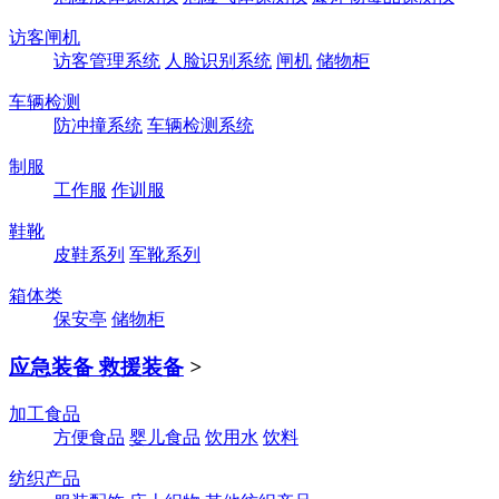
访客闸机
访客管理系统
人脸识别系统
闸机
储物柜
车辆检测
防冲撞系统
车辆检测系统
制服
工作服
作训服
鞋靴
皮鞋系列
军靴系列
箱体类
保安亭
储物柜
应急装备 救援装备
>
加工食品
方便食品
婴儿食品
饮用水
饮料
纺织产品