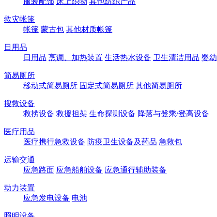
服装配饰
床上织物
其他纺织产品
救灾帐篷
帐篷
蒙古包
其他材质帐篷
日用品
日用品
烹调、加热装置
生活热水设备
卫生清洁用品
婴幼
简易厕所
移动式简易厕所
固定式简易厕所
其他简易厕所
搜救设备
救捞设备
救援担架
生命探测设备
降落与登乘/登高设备
医疗用品
医疗携行急救设备
防疫卫生设备及药品
急救包
运输交通
应急路面
应急船舶设备
应急通行辅助装备
动力装置
应急发电设备
电池
照明设备