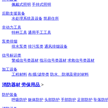
佩戴式照明
手持式照明
后勤支援装备
水处理系统及设备
简易住所
非动力工具
特种工具
通用手工工具
泵类排烟
排水泵类
排污泵类
通风排烟设备
信号标识类
警戒信号类器材
指示信号类器材
求救信号类器材
加工设备
工程材料
布/膜/滤垫类
防水、防潮及密封材料
消防器材 劳保用品
>
防护装备
呼吸防护
躯体防护
头部防护
手部防护
足部防护
坠落防