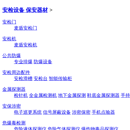
安检设备 保安器材
>
安检门
麦盾安检门
安检机
麦盾安检机
公共防爆
专业排爆
防爆设备
安检周边配件
安检滑槽
安检台
智能传输柜
金属探测器
检针机
全金属检测机
地下金属探测
鞋底金属探测器
手持
安保涉密
电子巡更系统
信号屏蔽设备
涉密保密
手机点验器
危爆毒检测
危险液体探测仪
危险气体探测仪
爆炸物毒品探测仪