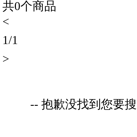
共
0
个商品
<
1
/
1
>
-- 抱歉没找到您要