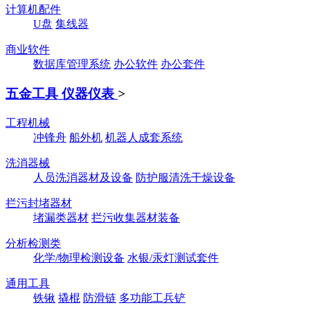
计算机配件
U盘
集线器
商业软件
数据库管理系统
办公软件
办公套件
五金工具 仪器仪表
>
工程机械
冲锋舟
船外机
机器人成套系统
洗消器械
人员洗消器材及设备
防护服清洗干燥设备
拦污封堵器材
堵漏类器材
拦污收集器材装备
分析检测类
化学/物理检测设备
水银/汞灯测试套件
通用工具
铁锹
撬棍
防滑链
多功能工兵铲