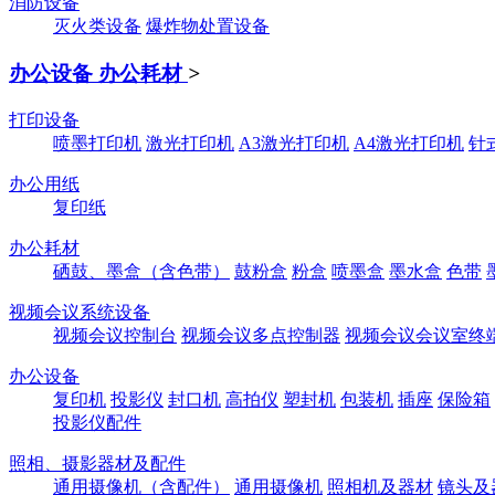
消防设备
灭火类设备
爆炸物处置设备
办公设备 办公耗材
>
打印设备
喷墨打印机
激光打印机
A3激光打印机
A4激光打印机
针
办公用纸
复印纸
办公耗材
硒鼓、墨盒（含色带）
鼓粉盒
粉盒
喷墨盒
墨水盒
色带
视频会议系统设备
视频会议控制台
视频会议多点控制器
视频会议会议室终
办公设备
复印机
投影仪
封口机
高拍仪
塑封机
包装机
插座
保险箱
投影仪配件
照相、摄影器材及配件
通用摄像机（含配件）
通用摄像机
照相机及器材
镜头及