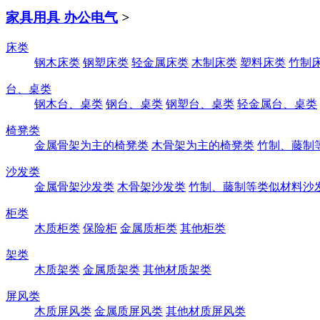
家具用具 办公电气
>
床类
钢木床类
钢塑床类
轻金属床类
木制床类
塑料床类
竹制
台、桌类
钢木台、桌类
钢台、桌类
钢塑台、桌类
轻金属台、桌类
椅凳类
金属骨架为主的椅凳类
木骨架为主的椅凳类
竹制、藤制
沙发类
金属骨架沙发类
木骨架沙发类
竹制、藤制等类似材料沙
柜类
木质柜类
保险柜
金属质柜类
其他柜类
架类
木质架类
金属质架类
其他材质架类
屏风类
木质屏风类
金属质屏风类
其他材质屏风类