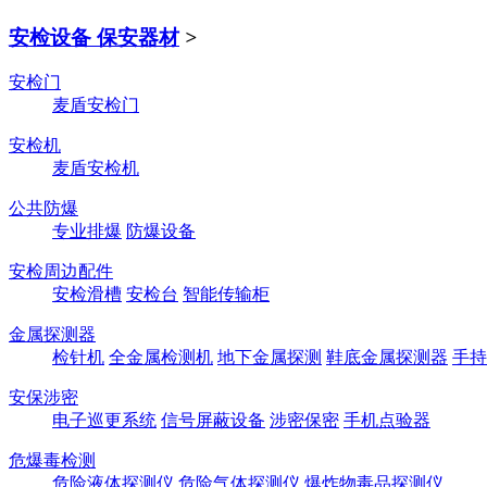
安检设备 保安器材
>
安检门
麦盾安检门
安检机
麦盾安检机
公共防爆
专业排爆
防爆设备
安检周边配件
安检滑槽
安检台
智能传输柜
金属探测器
检针机
全金属检测机
地下金属探测
鞋底金属探测器
手持
安保涉密
电子巡更系统
信号屏蔽设备
涉密保密
手机点验器
危爆毒检测
危险液体探测仪
危险气体探测仪
爆炸物毒品探测仪