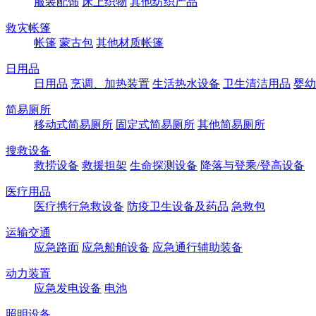
服装配饰
床上织物
其他纺织产品
救灾帐篷
帐篷
蒙古包
其他材质帐篷
日用品
日用品
烹调、加热装置
生活热水设备
卫生清洁用品
婴幼
简易厕所
移动式简易厕所
固定式简易厕所
其他简易厕所
搜救设备
救捞设备
救援担架
生命探测设备
降落与登乘/登高设备
医疗用品
医疗携行急救设备
防疫卫生设备及药品
急救包
运输交通
应急路面
应急船舶设备
应急通行辅助装备
动力装置
应急发电设备
电池
照明设备