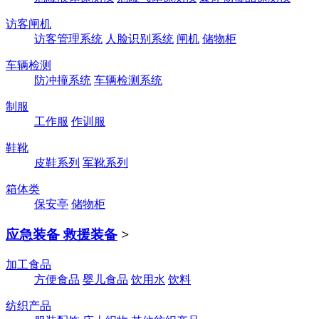
访客闸机
访客管理系统
人脸识别系统
闸机
储物柜
车辆检测
防冲撞系统
车辆检测系统
制服
工作服
作训服
鞋靴
皮鞋系列
军靴系列
箱体类
保安亭
储物柜
应急装备 救援装备
>
加工食品
方便食品
婴儿食品
饮用水
饮料
纺织产品