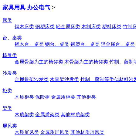
家具用具 办公电气
>
床类
钢木床类
钢塑床类
轻金属床类
木制床类
塑料床类
竹制
台、桌类
钢木台、桌类
钢台、桌类
钢塑台、桌类
轻金属台、桌类
椅凳类
金属骨架为主的椅凳类
木骨架为主的椅凳类
竹制、藤制
沙发类
金属骨架沙发类
木骨架沙发类
竹制、藤制等类似材料沙
柜类
木质柜类
保险柜
金属质柜类
其他柜类
架类
木质架类
金属质架类
其他材质架类
屏风类
木质屏风类
金属质屏风类
其他材质屏风类