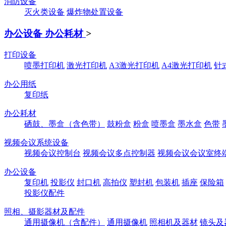
消防设备
灭火类设备
爆炸物处置设备
办公设备 办公耗材
>
打印设备
喷墨打印机
激光打印机
A3激光打印机
A4激光打印机
针
办公用纸
复印纸
办公耗材
硒鼓、墨盒（含色带）
鼓粉盒
粉盒
喷墨盒
墨水盒
色带
视频会议系统设备
视频会议控制台
视频会议多点控制器
视频会议会议室终
办公设备
复印机
投影仪
封口机
高拍仪
塑封机
包装机
插座
保险箱
投影仪配件
照相、摄影器材及配件
通用摄像机（含配件）
通用摄像机
照相机及器材
镜头及