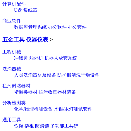
计算机配件
U盘
集线器
商业软件
数据库管理系统
办公软件
办公套件
五金工具 仪器仪表
>
工程机械
冲锋舟
船外机
机器人成套系统
洗消器械
人员洗消器材及设备
防护服清洗干燥设备
拦污封堵器材
堵漏类器材
拦污收集器材装备
分析检测类
化学/物理检测设备
水银/汞灯测试套件
通用工具
铁锹
撬棍
防滑链
多功能工兵铲