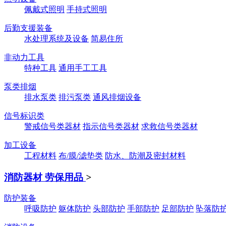
佩戴式照明
手持式照明
后勤支援装备
水处理系统及设备
简易住所
非动力工具
特种工具
通用手工工具
泵类排烟
排水泵类
排污泵类
通风排烟设备
信号标识类
警戒信号类器材
指示信号类器材
求救信号类器材
加工设备
工程材料
布/膜/滤垫类
防水、防潮及密封材料
消防器材 劳保用品
>
防护装备
呼吸防护
躯体防护
头部防护
手部防护
足部防护
坠落防