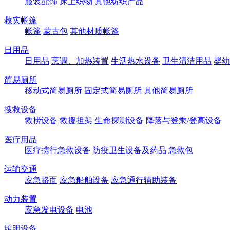
服装配饰
床上织物
其他纺织产品
救灾帐篷
帐篷
蒙古包
其他材质帐篷
日用品
日用品
烹调、加热装置
生活热水设备
卫生清洁用品
婴幼
简易厕所
移动式简易厕所
固定式简易厕所
其他简易厕所
搜救设备
救捞设备
救援担架
生命探测设备
降落与登乘/登高设备
医疗用品
医疗携行急救设备
防疫卫生设备及药品
急救包
运输交通
应急路面
应急船舶设备
应急通行辅助装备
动力装置
应急发电设备
电池
照明设备