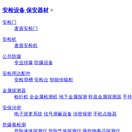
安检设备 保安器材
>
安检门
麦盾安检门
安检机
麦盾安检机
公共防爆
专业排爆
防爆设备
安检周边配件
安检滑槽
安检台
智能传输柜
金属探测器
检针机
全金属检测机
地下金属探测
鞋底金属探测器
手持
安保涉密
电子巡更系统
信号屏蔽设备
涉密保密
手机点验器
危爆毒检测
危险液体探测仪
危险气体探测仪
爆炸物毒品探测仪