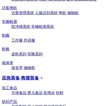
访客闸机
访客管理系统
人脸识别系统
闸机
储物柜
车辆检测
防冲撞系统
车辆检测系统
制服
工作服
作训服
鞋靴
皮鞋系列
军靴系列
箱体类
保安亭
储物柜
应急装备 救援装备
>
加工食品
方便食品
婴儿食品
饮用水
饮料
纺织产品