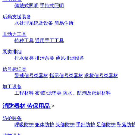
佩戴式照明
手持式照明
后勤支援装备
水处理系统及设备
简易住所
非动力工具
特种工具
通用手工工具
泵类排烟
排水泵类
排污泵类
通风排烟设备
信号标识类
警戒信号类器材
指示信号类器材
求救信号类器材
加工设备
工程材料
布/膜/滤垫类
防水、防潮及密封材料
消防器材 劳保用品
>
防护装备
呼吸防护
躯体防护
头部防护
手部防护
足部防护
坠落防