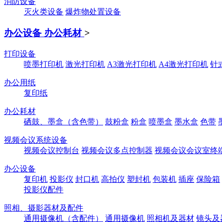
消防设备
灭火类设备
爆炸物处置设备
办公设备 办公耗材
>
打印设备
喷墨打印机
激光打印机
A3激光打印机
A4激光打印机
针
办公用纸
复印纸
办公耗材
硒鼓、墨盒（含色带）
鼓粉盒
粉盒
喷墨盒
墨水盒
色带
视频会议系统设备
视频会议控制台
视频会议多点控制器
视频会议会议室终
办公设备
复印机
投影仪
封口机
高拍仪
塑封机
包装机
插座
保险箱
投影仪配件
照相、摄影器材及配件
通用摄像机（含配件）
通用摄像机
照相机及器材
镜头及