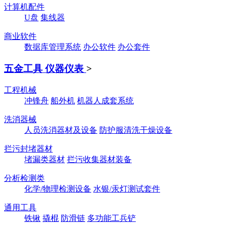
计算机配件
U盘
集线器
商业软件
数据库管理系统
办公软件
办公套件
五金工具 仪器仪表
>
工程机械
冲锋舟
船外机
机器人成套系统
洗消器械
人员洗消器材及设备
防护服清洗干燥设备
拦污封堵器材
堵漏类器材
拦污收集器材装备
分析检测类
化学/物理检测设备
水银/汞灯测试套件
通用工具
铁锹
撬棍
防滑链
多功能工兵铲