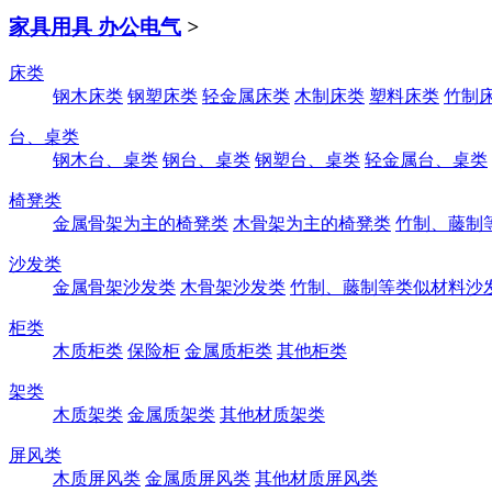
家具用具 办公电气
>
床类
钢木床类
钢塑床类
轻金属床类
木制床类
塑料床类
竹制
台、桌类
钢木台、桌类
钢台、桌类
钢塑台、桌类
轻金属台、桌类
椅凳类
金属骨架为主的椅凳类
木骨架为主的椅凳类
竹制、藤制
沙发类
金属骨架沙发类
木骨架沙发类
竹制、藤制等类似材料沙
柜类
木质柜类
保险柜
金属质柜类
其他柜类
架类
木质架类
金属质架类
其他材质架类
屏风类
木质屏风类
金属质屏风类
其他材质屏风类