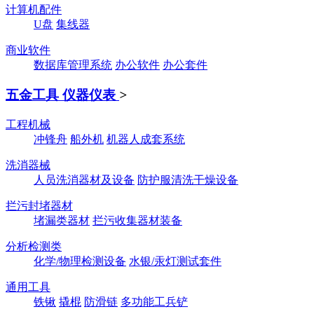
计算机配件
U盘
集线器
商业软件
数据库管理系统
办公软件
办公套件
五金工具 仪器仪表
>
工程机械
冲锋舟
船外机
机器人成套系统
洗消器械
人员洗消器材及设备
防护服清洗干燥设备
拦污封堵器材
堵漏类器材
拦污收集器材装备
分析检测类
化学/物理检测设备
水银/汞灯测试套件
通用工具
铁锹
撬棍
防滑链
多功能工兵铲