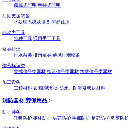
佩戴式照明
手持式照明
后勤支援装备
水处理系统及设备
简易住所
非动力工具
特种工具
通用手工工具
泵类排烟
排水泵类
排污泵类
通风排烟设备
信号标识类
警戒信号类器材
指示信号类器材
求救信号类器材
加工设备
工程材料
布/膜/滤垫类
防水、防潮及密封材料
消防器材 劳保用品
>
防护装备
呼吸防护
躯体防护
头部防护
手部防护
足部防护
坠落防