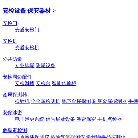
安检设备 保安器材
>
安检门
麦盾安检门
安检机
麦盾安检机
公共防爆
专业排爆
防爆设备
安检周边配件
安检滑槽
安检台
智能传输柜
金属探测器
检针机
全金属检测机
地下金属探测
鞋底金属探测器
手持
安保涉密
电子巡更系统
信号屏蔽设备
涉密保密
手机点验器
危爆毒检测
危险液体探测仪
危险气体探测仪
爆炸物毒品探测仪