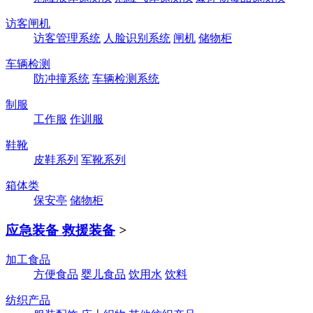
访客闸机
访客管理系统
人脸识别系统
闸机
储物柜
车辆检测
防冲撞系统
车辆检测系统
制服
工作服
作训服
鞋靴
皮鞋系列
军靴系列
箱体类
保安亭
储物柜
应急装备 救援装备
>
加工食品
方便食品
婴儿食品
饮用水
饮料
纺织产品