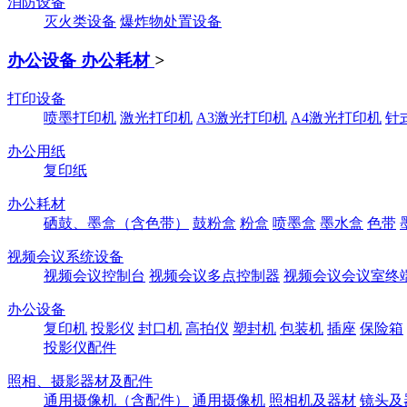
消防设备
灭火类设备
爆炸物处置设备
办公设备 办公耗材
>
打印设备
喷墨打印机
激光打印机
A3激光打印机
A4激光打印机
针
办公用纸
复印纸
办公耗材
硒鼓、墨盒（含色带）
鼓粉盒
粉盒
喷墨盒
墨水盒
色带
视频会议系统设备
视频会议控制台
视频会议多点控制器
视频会议会议室终
办公设备
复印机
投影仪
封口机
高拍仪
塑封机
包装机
插座
保险箱
投影仪配件
照相、摄影器材及配件
通用摄像机（含配件）
通用摄像机
照相机及器材
镜头及