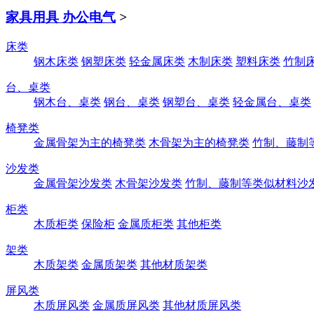
家具用具 办公电气
>
床类
钢木床类
钢塑床类
轻金属床类
木制床类
塑料床类
竹制
台、桌类
钢木台、桌类
钢台、桌类
钢塑台、桌类
轻金属台、桌类
椅凳类
金属骨架为主的椅凳类
木骨架为主的椅凳类
竹制、藤制
沙发类
金属骨架沙发类
木骨架沙发类
竹制、藤制等类似材料沙
柜类
木质柜类
保险柜
金属质柜类
其他柜类
架类
木质架类
金属质架类
其他材质架类
屏风类
木质屏风类
金属质屏风类
其他材质屏风类