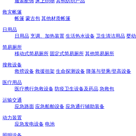
服装配饰
床上织物
其他纺织产品
救灾帐篷
帐篷
蒙古包
其他材质帐篷
日用品
日用品
烹调、加热装置
生活热水设备
卫生清洁用品
婴幼
简易厕所
移动式简易厕所
固定式简易厕所
其他简易厕所
搜救设备
救捞设备
救援担架
生命探测设备
降落与登乘/登高设备
医疗用品
医疗携行急救设备
防疫卫生设备及药品
急救包
运输交通
应急路面
应急船舶设备
应急通行辅助装备
动力装置
应急发电设备
电池
照明设备