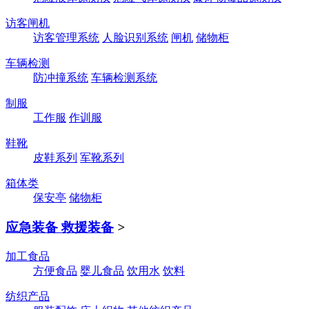
访客闸机
访客管理系统
人脸识别系统
闸机
储物柜
车辆检测
防冲撞系统
车辆检测系统
制服
工作服
作训服
鞋靴
皮鞋系列
军靴系列
箱体类
保安亭
储物柜
应急装备 救援装备
>
加工食品
方便食品
婴儿食品
饮用水
饮料
纺织产品