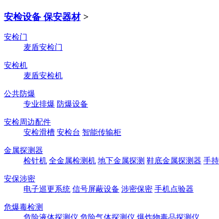
安检设备 保安器材
>
安检门
麦盾安检门
安检机
麦盾安检机
公共防爆
专业排爆
防爆设备
安检周边配件
安检滑槽
安检台
智能传输柜
金属探测器
检针机
全金属检测机
地下金属探测
鞋底金属探测器
手持
安保涉密
电子巡更系统
信号屏蔽设备
涉密保密
手机点验器
危爆毒检测
危险液体探测仪
危险气体探测仪
爆炸物毒品探测仪