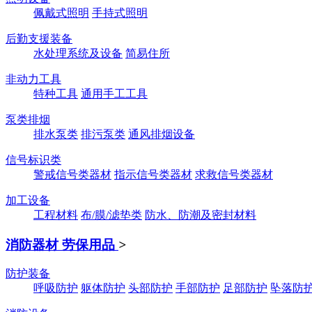
佩戴式照明
手持式照明
后勤支援装备
水处理系统及设备
简易住所
非动力工具
特种工具
通用手工工具
泵类排烟
排水泵类
排污泵类
通风排烟设备
信号标识类
警戒信号类器材
指示信号类器材
求救信号类器材
加工设备
工程材料
布/膜/滤垫类
防水、防潮及密封材料
消防器材 劳保用品
>
防护装备
呼吸防护
躯体防护
头部防护
手部防护
足部防护
坠落防