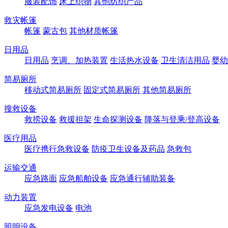
服装配饰
床上织物
其他纺织产品
救灾帐篷
帐篷
蒙古包
其他材质帐篷
日用品
日用品
烹调、加热装置
生活热水设备
卫生清洁用品
婴幼
简易厕所
移动式简易厕所
固定式简易厕所
其他简易厕所
搜救设备
救捞设备
救援担架
生命探测设备
降落与登乘/登高设备
医疗用品
医疗携行急救设备
防疫卫生设备及药品
急救包
运输交通
应急路面
应急船舶设备
应急通行辅助装备
动力装置
应急发电设备
电池
照明设备