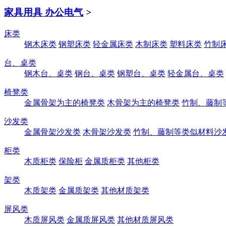
家具用具 办公电气
>
床类
钢木床类
钢塑床类
轻金属床类
木制床类
塑料床类
竹制
台、桌类
钢木台、桌类
钢台、桌类
钢塑台、桌类
轻金属台、桌类
椅凳类
金属骨架为主的椅凳类
木骨架为主的椅凳类
竹制、藤制
沙发类
金属骨架沙发类
木骨架沙发类
竹制、藤制等类似材料沙
柜类
木质柜类
保险柜
金属质柜类
其他柜类
架类
木质架类
金属质架类
其他材质架类
屏风类
木质屏风类
金属质屏风类
其他材质屏风类