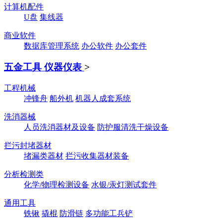
计算机配件
U盘
集线器
商业软件
数据库管理系统
办公软件
办公套件
五金工具 仪器仪表
>
工程机械
冲锋舟
船外机
机器人成套系统
洗消器械
人员洗消器材及设备
防护服清洗干燥设备
拦污封堵器材
堵漏类器材
拦污收集器材装备
分析检测类
化学/物理检测设备
水银/汞灯测试套件
通用工具
铁锹
撬棍
防滑链
多功能工兵铲