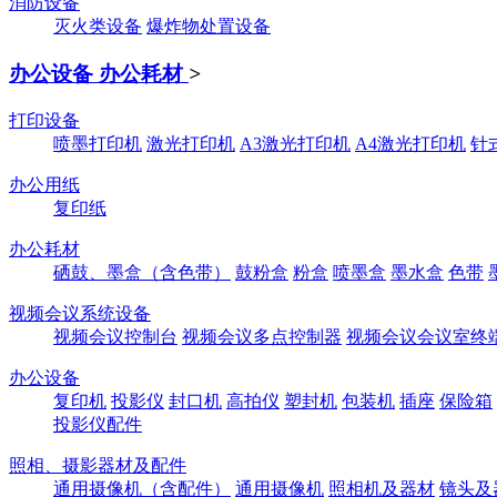
消防设备
灭火类设备
爆炸物处置设备
办公设备 办公耗材
>
打印设备
喷墨打印机
激光打印机
A3激光打印机
A4激光打印机
针
办公用纸
复印纸
办公耗材
硒鼓、墨盒（含色带）
鼓粉盒
粉盒
喷墨盒
墨水盒
色带
视频会议系统设备
视频会议控制台
视频会议多点控制器
视频会议会议室终
办公设备
复印机
投影仪
封口机
高拍仪
塑封机
包装机
插座
保险箱
投影仪配件
照相、摄影器材及配件
通用摄像机（含配件）
通用摄像机
照相机及器材
镜头及