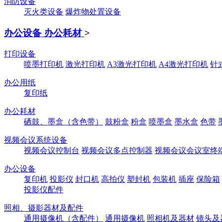
消防设备
灭火类设备
爆炸物处置设备
办公设备 办公耗材
>
打印设备
喷墨打印机
激光打印机
A3激光打印机
A4激光打印机
针
办公用纸
复印纸
办公耗材
硒鼓、墨盒（含色带）
鼓粉盒
粉盒
喷墨盒
墨水盒
色带
视频会议系统设备
视频会议控制台
视频会议多点控制器
视频会议会议室终
办公设备
复印机
投影仪
封口机
高拍仪
塑封机
包装机
插座
保险箱
投影仪配件
照相、摄影器材及配件
通用摄像机（含配件）
通用摄像机
照相机及器材
镜头及