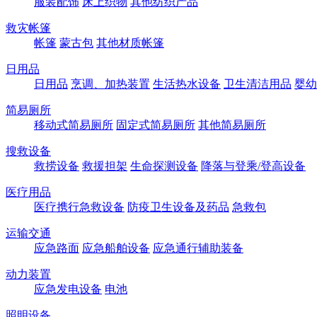
服装配饰
床上织物
其他纺织产品
救灾帐篷
帐篷
蒙古包
其他材质帐篷
日用品
日用品
烹调、加热装置
生活热水设备
卫生清洁用品
婴幼
简易厕所
移动式简易厕所
固定式简易厕所
其他简易厕所
搜救设备
救捞设备
救援担架
生命探测设备
降落与登乘/登高设备
医疗用品
医疗携行急救设备
防疫卫生设备及药品
急救包
运输交通
应急路面
应急船舶设备
应急通行辅助装备
动力装置
应急发电设备
电池
照明设备