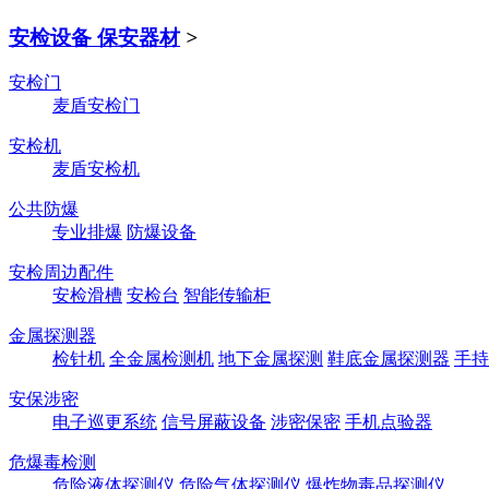
安检设备 保安器材
>
安检门
麦盾安检门
安检机
麦盾安检机
公共防爆
专业排爆
防爆设备
安检周边配件
安检滑槽
安检台
智能传输柜
金属探测器
检针机
全金属检测机
地下金属探测
鞋底金属探测器
手持
安保涉密
电子巡更系统
信号屏蔽设备
涉密保密
手机点验器
危爆毒检测
危险液体探测仪
危险气体探测仪
爆炸物毒品探测仪