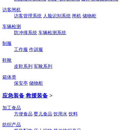
访客闸机
访客管理系统
人脸识别系统
闸机
储物柜
车辆检测
防冲撞系统
车辆检测系统
制服
工作服
作训服
鞋靴
皮鞋系列
军靴系列
箱体类
保安亭
储物柜
应急装备 救援装备
>
加工食品
方便食品
婴儿食品
饮用水
饮料
纺织产品