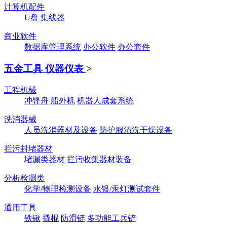
计算机配件
U盘
集线器
商业软件
数据库管理系统
办公软件
办公套件
五金工具 仪器仪表
>
工程机械
冲锋舟
船外机
机器人成套系统
洗消器械
人员洗消器材及设备
防护服清洗干燥设备
拦污封堵器材
堵漏类器材
拦污收集器材装备
分析检测类
化学/物理检测设备
水银/汞灯测试套件
通用工具
铁锹
撬棍
防滑链
多功能工兵铲