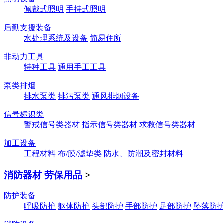
佩戴式照明
手持式照明
后勤支援装备
水处理系统及设备
简易住所
非动力工具
特种工具
通用手工工具
泵类排烟
排水泵类
排污泵类
通风排烟设备
信号标识类
警戒信号类器材
指示信号类器材
求救信号类器材
加工设备
工程材料
布/膜/滤垫类
防水、防潮及密封材料
消防器材 劳保用品
>
防护装备
呼吸防护
躯体防护
头部防护
手部防护
足部防护
坠落防