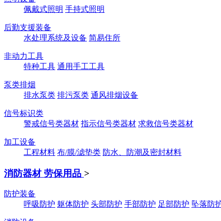
佩戴式照明
手持式照明
后勤支援装备
水处理系统及设备
简易住所
非动力工具
特种工具
通用手工工具
泵类排烟
排水泵类
排污泵类
通风排烟设备
信号标识类
警戒信号类器材
指示信号类器材
求救信号类器材
加工设备
工程材料
布/膜/滤垫类
防水、防潮及密封材料
消防器材 劳保用品
>
防护装备
呼吸防护
躯体防护
头部防护
手部防护
足部防护
坠落防