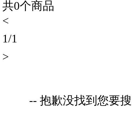
共
0
个商品
<
1
/
1
>
-- 抱歉没找到您要