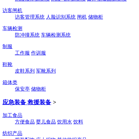
访客闸机
访客管理系统
人脸识别系统
闸机
储物柜
车辆检测
防冲撞系统
车辆检测系统
制服
工作服
作训服
鞋靴
皮鞋系列
军靴系列
箱体类
保安亭
储物柜
应急装备 救援装备
>
加工食品
方便食品
婴儿食品
饮用水
饮料
纺织产品