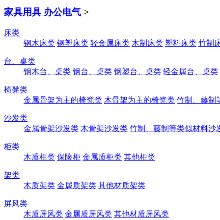
家具用具 办公电气
>
床类
钢木床类
钢塑床类
轻金属床类
木制床类
塑料床类
竹制
台、桌类
钢木台、桌类
钢台、桌类
钢塑台、桌类
轻金属台、桌类
椅凳类
金属骨架为主的椅凳类
木骨架为主的椅凳类
竹制、藤制
沙发类
金属骨架沙发类
木骨架沙发类
竹制、藤制等类似材料沙
柜类
木质柜类
保险柜
金属质柜类
其他柜类
架类
木质架类
金属质架类
其他材质架类
屏风类
木质屏风类
金属质屏风类
其他材质屏风类