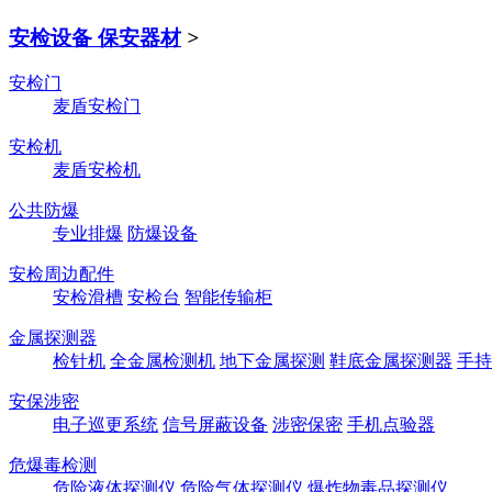
安检设备 保安器材
>
安检门
麦盾安检门
安检机
麦盾安检机
公共防爆
专业排爆
防爆设备
安检周边配件
安检滑槽
安检台
智能传输柜
金属探测器
检针机
全金属检测机
地下金属探测
鞋底金属探测器
手持
安保涉密
电子巡更系统
信号屏蔽设备
涉密保密
手机点验器
危爆毒检测
危险液体探测仪
危险气体探测仪
爆炸物毒品探测仪