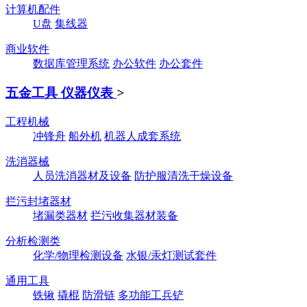
计算机配件
U盘
集线器
商业软件
数据库管理系统
办公软件
办公套件
五金工具 仪器仪表
>
工程机械
冲锋舟
船外机
机器人成套系统
洗消器械
人员洗消器材及设备
防护服清洗干燥设备
拦污封堵器材
堵漏类器材
拦污收集器材装备
分析检测类
化学/物理检测设备
水银/汞灯测试套件
通用工具
铁锹
撬棍
防滑链
多功能工兵铲