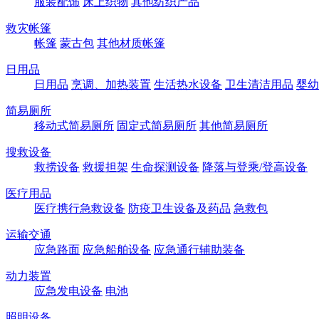
服装配饰
床上织物
其他纺织产品
救灾帐篷
帐篷
蒙古包
其他材质帐篷
日用品
日用品
烹调、加热装置
生活热水设备
卫生清洁用品
婴幼
简易厕所
移动式简易厕所
固定式简易厕所
其他简易厕所
搜救设备
救捞设备
救援担架
生命探测设备
降落与登乘/登高设备
医疗用品
医疗携行急救设备
防疫卫生设备及药品
急救包
运输交通
应急路面
应急船舶设备
应急通行辅助装备
动力装置
应急发电设备
电池
照明设备