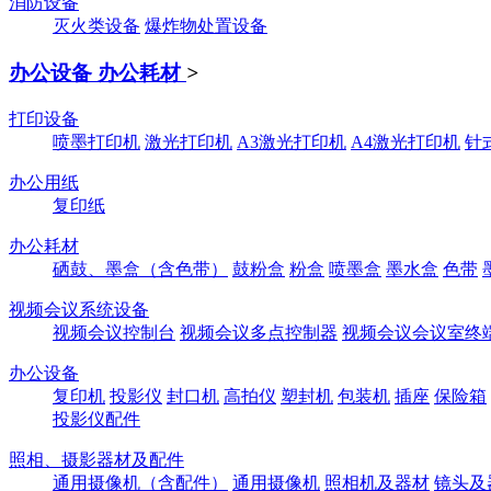
消防设备
灭火类设备
爆炸物处置设备
办公设备 办公耗材
>
打印设备
喷墨打印机
激光打印机
A3激光打印机
A4激光打印机
针
办公用纸
复印纸
办公耗材
硒鼓、墨盒（含色带）
鼓粉盒
粉盒
喷墨盒
墨水盒
色带
视频会议系统设备
视频会议控制台
视频会议多点控制器
视频会议会议室终
办公设备
复印机
投影仪
封口机
高拍仪
塑封机
包装机
插座
保险箱
投影仪配件
照相、摄影器材及配件
通用摄像机（含配件）
通用摄像机
照相机及器材
镜头及