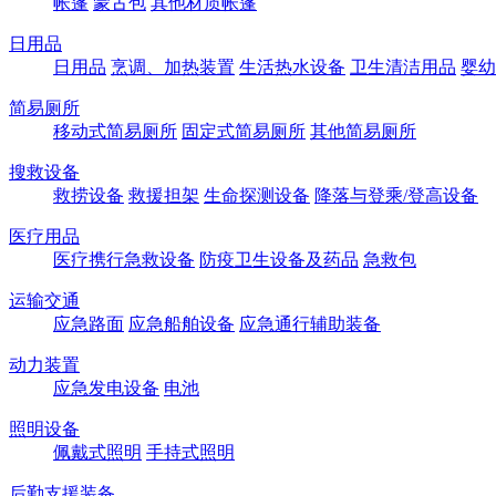
帐篷
蒙古包
其他材质帐篷
日用品
日用品
烹调、加热装置
生活热水设备
卫生清洁用品
婴幼
简易厕所
移动式简易厕所
固定式简易厕所
其他简易厕所
搜救设备
救捞设备
救援担架
生命探测设备
降落与登乘/登高设备
医疗用品
医疗携行急救设备
防疫卫生设备及药品
急救包
运输交通
应急路面
应急船舶设备
应急通行辅助装备
动力装置
应急发电设备
电池
照明设备
佩戴式照明
手持式照明
后勤支援装备