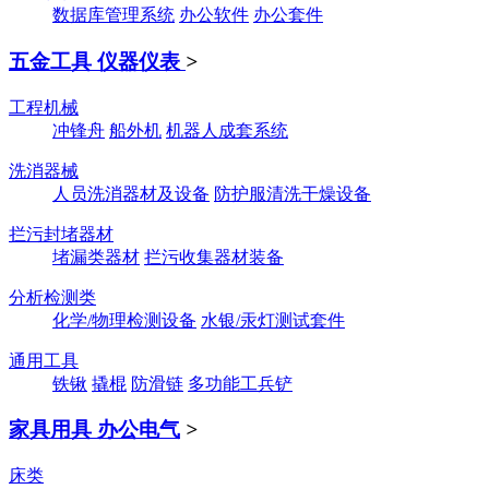
数据库管理系统
办公软件
办公套件
五金工具 仪器仪表
>
工程机械
冲锋舟
船外机
机器人成套系统
洗消器械
人员洗消器材及设备
防护服清洗干燥设备
拦污封堵器材
堵漏类器材
拦污收集器材装备
分析检测类
化学/物理检测设备
水银/汞灯测试套件
通用工具
铁锹
撬棍
防滑链
多功能工兵铲
家具用具 办公电气
>
床类