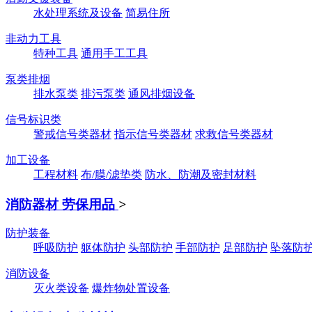
水处理系统及设备
简易住所
非动力工具
特种工具
通用手工工具
泵类排烟
排水泵类
排污泵类
通风排烟设备
信号标识类
警戒信号类器材
指示信号类器材
求救信号类器材
加工设备
工程材料
布/膜/滤垫类
防水、防潮及密封材料
消防器材 劳保用品
>
防护装备
呼吸防护
躯体防护
头部防护
手部防护
足部防护
坠落防
消防设备
灭火类设备
爆炸物处置设备