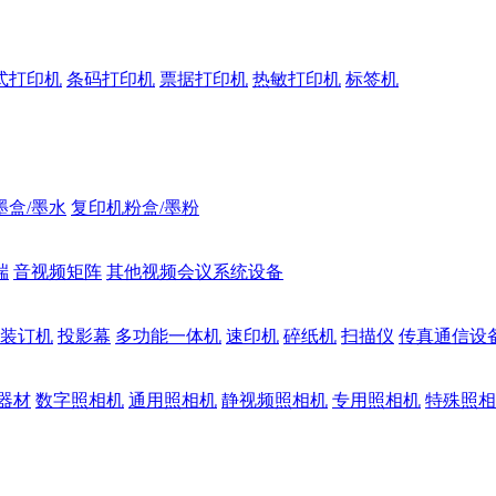
式打印机
条码打印机
票据打印机
热敏打印机
标签机
墨盒/墨水
复印机粉盒/墨粉
端
音视频矩阵
其他视频会议系统设备
装订机
投影幕
多功能一体机
速印机
碎纸机
扫描仪
传真通信设
器材
数字照相机
通用照相机
静视频照相机
专用照相机
特殊照相