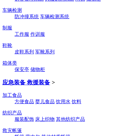
车辆检测
防冲撞系统
车辆检测系统
制服
工作服
作训服
鞋靴
皮鞋系列
军靴系列
箱体类
保安亭
储物柜
应急装备 救援装备
>
加工食品
方便食品
婴儿食品
饮用水
饮料
纺织产品
服装配饰
床上织物
其他纺织产品
救灾帐篷