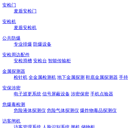
安检门
麦盾安检门
安检机
麦盾安检机
公共防爆
专业排爆
防爆设备
安检周边配件
安检滑槽
安检台
智能传输柜
金属探测器
检针机
全金属检测机
地下金属探测
鞋底金属探测器
手持
安保涉密
电子巡更系统
信号屏蔽设备
涉密保密
手机点验器
危爆毒检测
危险液体探测仪
危险气体探测仪
爆炸物毒品探测仪
访客闸机
访客管理系统
人脸识别系统
闸机
储物柜