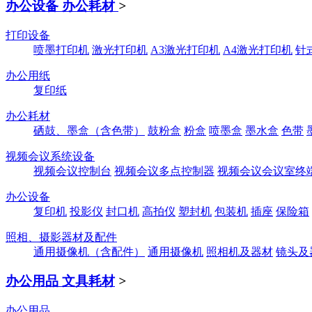
办公设备 办公耗材
>
打印设备
喷墨打印机
激光打印机
A3激光打印机
A4激光打印机
针
办公用纸
复印纸
办公耗材
硒鼓、墨盒（含色带）
鼓粉盒
粉盒
喷墨盒
墨水盒
色带
视频会议系统设备
视频会议控制台
视频会议多点控制器
视频会议会议室终
办公设备
复印机
投影仪
封口机
高拍仪
塑封机
包装机
插座
保险箱
照相、摄影器材及配件
通用摄像机（含配件）
通用摄像机
照相机及器材
镜头及
办公用品 文具耗材
>
办公用品