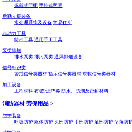
佩戴式照明
手持式照明
后勤支援装备
水处理系统及设备
简易住所
非动力工具
特种工具
通用手工工具
泵类排烟
排水泵类
排污泵类
通风排烟设备
信号标识类
警戒信号类器材
指示信号类器材
求救信号类器材
加工设备
工程材料
布/膜/滤垫类
防水、防潮及密封材料
消防器材 劳保用品
>
防护装备
呼吸防护
躯体防护
头部防护
手部防护
足部防护
坠落防