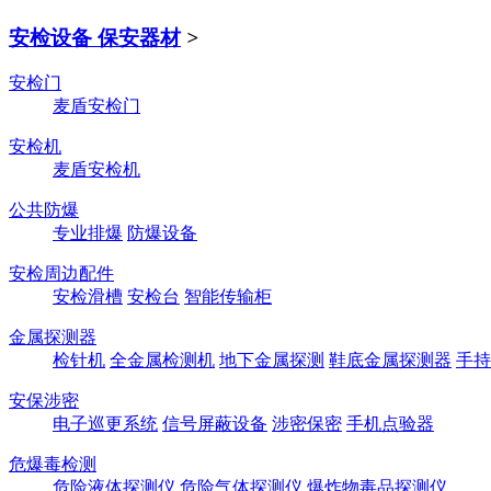
安检设备 保安器材
>
安检门
麦盾安检门
安检机
麦盾安检机
公共防爆
专业排爆
防爆设备
安检周边配件
安检滑槽
安检台
智能传输柜
金属探测器
检针机
全金属检测机
地下金属探测
鞋底金属探测器
手持
安保涉密
电子巡更系统
信号屏蔽设备
涉密保密
手机点验器
危爆毒检测
危险液体探测仪
危险气体探测仪
爆炸物毒品探测仪