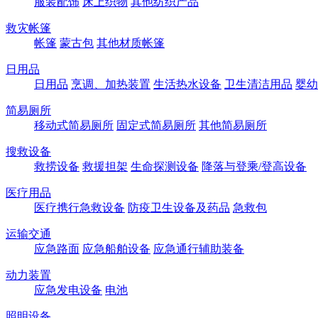
服装配饰
床上织物
其他纺织产品
救灾帐篷
帐篷
蒙古包
其他材质帐篷
日用品
日用品
烹调、加热装置
生活热水设备
卫生清洁用品
婴幼
简易厕所
移动式简易厕所
固定式简易厕所
其他简易厕所
搜救设备
救捞设备
救援担架
生命探测设备
降落与登乘/登高设备
医疗用品
医疗携行急救设备
防疫卫生设备及药品
急救包
运输交通
应急路面
应急船舶设备
应急通行辅助装备
动力装置
应急发电设备
电池
照明设备