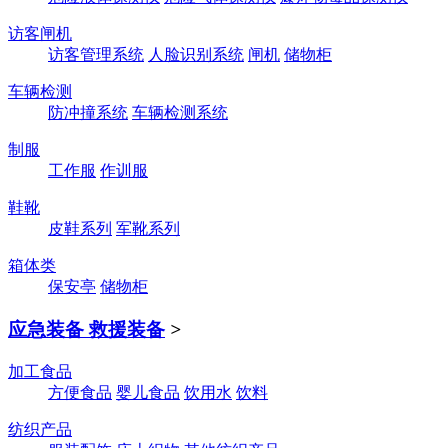
访客闸机
访客管理系统
人脸识别系统
闸机
储物柜
车辆检测
防冲撞系统
车辆检测系统
制服
工作服
作训服
鞋靴
皮鞋系列
军靴系列
箱体类
保安亭
储物柜
应急装备 救援装备
>
加工食品
方便食品
婴儿食品
饮用水
饮料
纺织产品