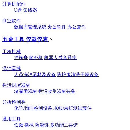
计算机配件
U盘
集线器
商业软件
数据库管理系统
办公软件
办公套件
五金工具 仪器仪表
>
工程机械
冲锋舟
船外机
机器人成套系统
洗消器械
人员洗消器材及设备
防护服清洗干燥设备
拦污封堵器材
堵漏类器材
拦污收集器材装备
分析检测类
化学/物理检测设备
水银/汞灯测试套件
通用工具
铁锹
撬棍
防滑链
多功能工兵铲