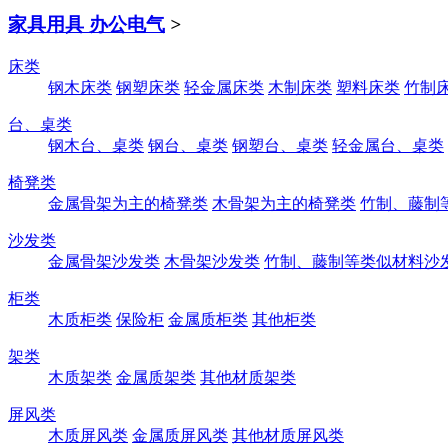
家具用具 办公电气
>
床类
钢木床类
钢塑床类
轻金属床类
木制床类
塑料床类
竹制
台、桌类
钢木台、桌类
钢台、桌类
钢塑台、桌类
轻金属台、桌类
椅凳类
金属骨架为主的椅凳类
木骨架为主的椅凳类
竹制、藤制
沙发类
金属骨架沙发类
木骨架沙发类
竹制、藤制等类似材料沙
柜类
木质柜类
保险柜
金属质柜类
其他柜类
架类
木质架类
金属质架类
其他材质架类
屏风类
木质屏风类
金属质屏风类
其他材质屏风类