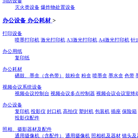
消防设备
灭火类设备
爆炸物处置设备
办公设备 办公耗材
>
打印设备
喷墨打印机
激光打印机
A3激光打印机
A4激光打印机
针
办公用纸
复印纸
办公耗材
硒鼓、墨盒（含色带）
鼓粉盒
粉盒
喷墨盒
墨水盒
色带
视频会议系统设备
视频会议控制台
视频会议多点控制器
视频会议会议室终
办公设备
复印机
投影仪
封口机
高拍仪
塑封机
包装机
插座
保险箱
投影仪配件
照相、摄影器材及配件
通用摄像机（含配件）
通用摄像机
照相机及器材
镜头及