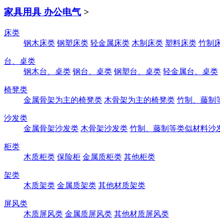
家具用具 办公电气
>
床类
钢木床类
钢塑床类
轻金属床类
木制床类
塑料床类
竹制
台、桌类
钢木台、桌类
钢台、桌类
钢塑台、桌类
轻金属台、桌类
椅凳类
金属骨架为主的椅凳类
木骨架为主的椅凳类
竹制、藤制
沙发类
金属骨架沙发类
木骨架沙发类
竹制、藤制等类似材料沙
柜类
木质柜类
保险柜
金属质柜类
其他柜类
架类
木质架类
金属质架类
其他材质架类
屏风类
木质屏风类
金属质屏风类
其他材质屏风类