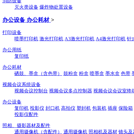
消防设备
灭火类设备
爆炸物处置设备
办公设备 办公耗材
>
打印设备
喷墨打印机
激光打印机
A3激光打印机
A4激光打印机
针
办公用纸
复印纸
办公耗材
硒鼓、墨盒（含色带）
鼓粉盒
粉盒
喷墨盒
墨水盒
色带
视频会议系统设备
视频会议控制台
视频会议多点控制器
视频会议会议室终
办公设备
复印机
投影仪
封口机
高拍仪
塑封机
包装机
插座
保险箱
投影仪配件
照相、摄影器材及配件
通用摄像机（含配件）
通用摄像机
照相机及器材
镜头及