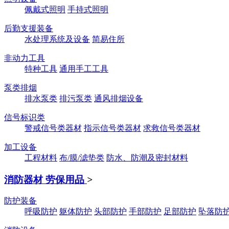
佩戴式照明
手持式照明
后勤支援装备
水处理系统及设备
简易住所
非动力工具
特种工具
通用手工工具
泵类排烟
排水泵类
排污泵类
通风排烟设备
信号标识类
警戒信号类器材
指示信号类器材
求救信号类器材
加工设备
工程材料
布/膜/滤垫类
防水、防潮及密封材料
消防器材 劳保用品
>
防护装备
呼吸防护
躯体防护
头部防护
手部防护
足部防护
坠落防