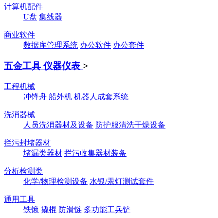
计算机配件
U盘
集线器
商业软件
数据库管理系统
办公软件
办公套件
五金工具 仪器仪表
>
工程机械
冲锋舟
船外机
机器人成套系统
洗消器械
人员洗消器材及设备
防护服清洗干燥设备
拦污封堵器材
堵漏类器材
拦污收集器材装备
分析检测类
化学/物理检测设备
水银/汞灯测试套件
通用工具
铁锹
撬棍
防滑链
多功能工兵铲