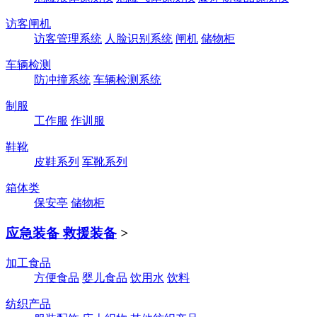
访客闸机
访客管理系统
人脸识别系统
闸机
储物柜
车辆检测
防冲撞系统
车辆检测系统
制服
工作服
作训服
鞋靴
皮鞋系列
军靴系列
箱体类
保安亭
储物柜
应急装备 救援装备
>
加工食品
方便食品
婴儿食品
饮用水
饮料
纺织产品