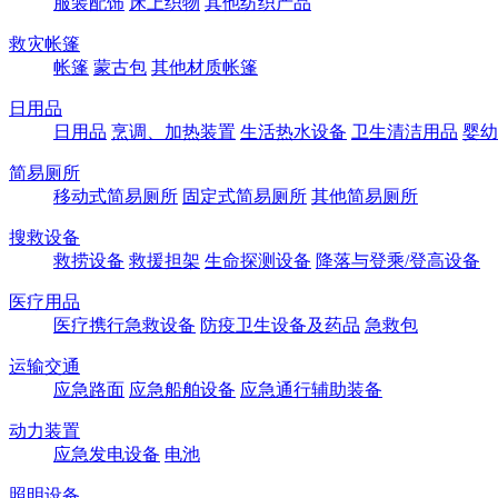
服装配饰
床上织物
其他纺织产品
救灾帐篷
帐篷
蒙古包
其他材质帐篷
日用品
日用品
烹调、加热装置
生活热水设备
卫生清洁用品
婴幼
简易厕所
移动式简易厕所
固定式简易厕所
其他简易厕所
搜救设备
救捞设备
救援担架
生命探测设备
降落与登乘/登高设备
医疗用品
医疗携行急救设备
防疫卫生设备及药品
急救包
运输交通
应急路面
应急船舶设备
应急通行辅助装备
动力装置
应急发电设备
电池
照明设备