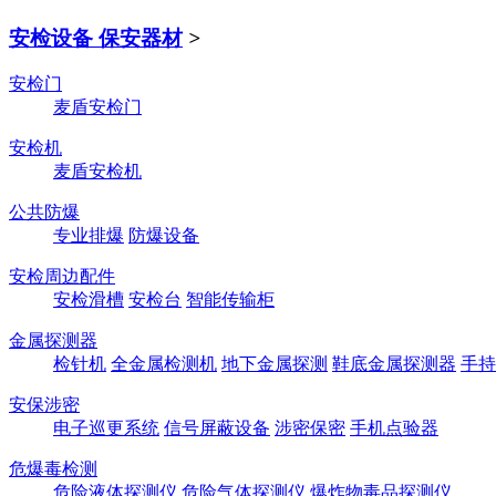
安检设备 保安器材
>
安检门
麦盾安检门
安检机
麦盾安检机
公共防爆
专业排爆
防爆设备
安检周边配件
安检滑槽
安检台
智能传输柜
金属探测器
检针机
全金属检测机
地下金属探测
鞋底金属探测器
手持
安保涉密
电子巡更系统
信号屏蔽设备
涉密保密
手机点验器
危爆毒检测
危险液体探测仪
危险气体探测仪
爆炸物毒品探测仪