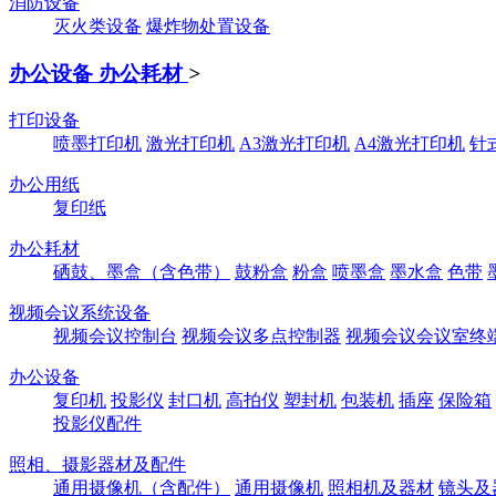
消防设备
灭火类设备
爆炸物处置设备
办公设备 办公耗材
>
打印设备
喷墨打印机
激光打印机
A3激光打印机
A4激光打印机
针
办公用纸
复印纸
办公耗材
硒鼓、墨盒（含色带）
鼓粉盒
粉盒
喷墨盒
墨水盒
色带
视频会议系统设备
视频会议控制台
视频会议多点控制器
视频会议会议室终
办公设备
复印机
投影仪
封口机
高拍仪
塑封机
包装机
插座
保险箱
投影仪配件
照相、摄影器材及配件
通用摄像机（含配件）
通用摄像机
照相机及器材
镜头及