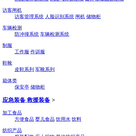
访客闸机
访客管理系统
人脸识别系统
闸机
储物柜
车辆检测
防冲撞系统
车辆检测系统
制服
工作服
作训服
鞋靴
皮鞋系列
军靴系列
箱体类
保安亭
储物柜
应急装备 救援装备
>
加工食品
方便食品
婴儿食品
饮用水
饮料
纺织产品