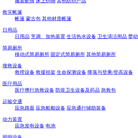
服装配饰
床上织物
其他纺织产品
救灾帐篷
帐篷
蒙古包
其他材质帐篷
日用品
日用品
烹调、加热装置
生活热水设备
卫生清洁用品
婴幼
简易厕所
移动式简易厕所
固定式简易厕所
其他简易厕所
搜救设备
救捞设备
救援担架
生命探测设备
降落与登乘/登高设备
医疗用品
医疗携行急救设备
防疫卫生设备及药品
急救包
运输交通
应急路面
应急船舶设备
应急通行辅助装备
动力装置
应急发电设备
电池
照明设备