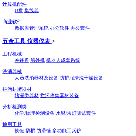
计算机配件
U盘
集线器
商业软件
数据库管理系统
办公软件
办公套件
五金工具 仪器仪表
>
工程机械
冲锋舟
船外机
机器人成套系统
洗消器械
人员洗消器材及设备
防护服清洗干燥设备
拦污封堵器材
堵漏类器材
拦污收集器材装备
分析检测类
化学/物理检测设备
水银/汞灯测试套件
通用工具
铁锹
撬棍
防滑链
多功能工兵铲