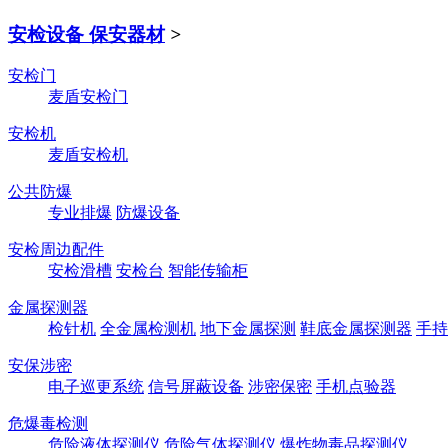
安检设备 保安器材
>
安检门
麦盾安检门
安检机
麦盾安检机
公共防爆
专业排爆
防爆设备
安检周边配件
安检滑槽
安检台
智能传输柜
金属探测器
检针机
全金属检测机
地下金属探测
鞋底金属探测器
手持
安保涉密
电子巡更系统
信号屏蔽设备
涉密保密
手机点验器
危爆毒检测
危险液体探测仪
危险气体探测仪
爆炸物毒品探测仪