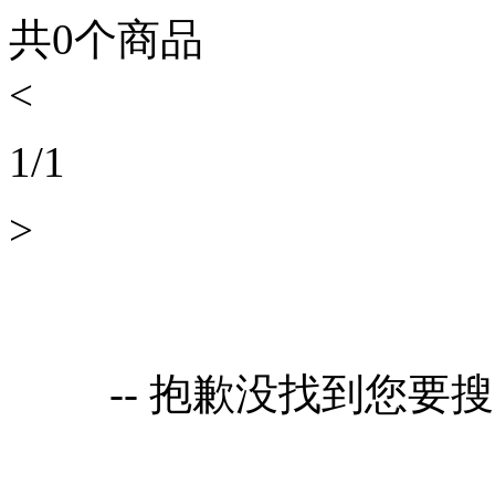
共
0
个商品
<
1
/
1
>
-- 抱歉没找到您要