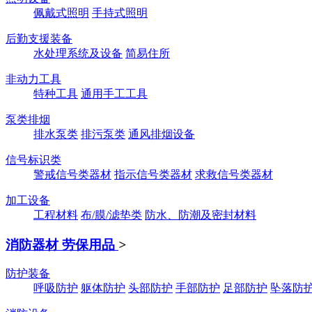
佩戴式照明
手持式照明
后勤支援装备
水处理系统及设备
简易住所
非动力工具
特种工具
通用手工工具
泵类排烟
排水泵类
排污泵类
通风排烟设备
信号标识类
警戒信号类器材
指示信号类器材
求救信号类器材
加工设备
工程材料
布/膜/滤垫类
防水、防潮及密封材料
消防器材 劳保用品
>
防护装备
呼吸防护
躯体防护
头部防护
手部防护
足部防护
坠落防