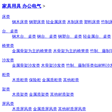
家具用具 办公电气
>
床类
钢木床类
钢塑床类
轻金属床类
木制床类
塑料床类
竹制
台、桌类
钢木台、桌类
钢台、桌类
钢塑台、桌类
轻金属台、桌类
椅凳类
金属骨架为主的椅凳类
木骨架为主的椅凳类
竹制、藤制
沙发类
金属骨架沙发类
木骨架沙发类
竹制、藤制等类似材料沙
柜类
木质柜类
保险柜
金属质柜类
其他柜类
架类
木质架类
金属质架类
其他材质架类
屏风类
木质屏风类
金属质屏风类
其他材质屏风类