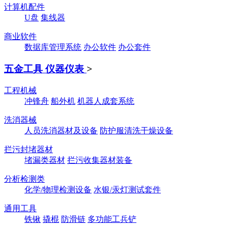
计算机配件
U盘
集线器
商业软件
数据库管理系统
办公软件
办公套件
五金工具 仪器仪表
>
工程机械
冲锋舟
船外机
机器人成套系统
洗消器械
人员洗消器材及设备
防护服清洗干燥设备
拦污封堵器材
堵漏类器材
拦污收集器材装备
分析检测类
化学/物理检测设备
水银/汞灯测试套件
通用工具
铁锹
撬棍
防滑链
多功能工兵铲