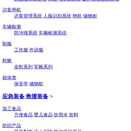
访客闸机
访客管理系统
人脸识别系统
闸机
储物柜
车辆检测
防冲撞系统
车辆检测系统
制服
工作服
作训服
鞋靴
皮鞋系列
军靴系列
箱体类
保安亭
储物柜
应急装备 救援装备
>
加工食品
方便食品
婴儿食品
饮用水
饮料
纺织产品