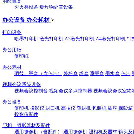
消防设备
灭火类设备
爆炸物处置设备
办公设备 办公耗材
>
打印设备
喷墨打印机
激光打印机
A3激光打印机
A4激光打印机
针
办公用纸
复印纸
办公耗材
硒鼓、墨盒（含色带）
鼓粉盒
粉盒
喷墨盒
墨水盒
色带
视频会议系统设备
视频会议控制台
视频会议多点控制器
视频会议会议室终
办公设备
复印机
投影仪
封口机
高拍仪
塑封机
包装机
插座
保险箱
投影仪配件
照相、摄影器材及配件
通用摄像机（含配件）
通用摄像机
照相机及器材
镜头及