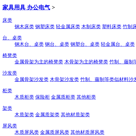
家具用具 办公电气
>
床类
钢木床类
钢塑床类
轻金属床类
木制床类
塑料床类
竹制
台、桌类
钢木台、桌类
钢台、桌类
钢塑台、桌类
轻金属台、桌类
椅凳类
金属骨架为主的椅凳类
木骨架为主的椅凳类
竹制、藤制
沙发类
金属骨架沙发类
木骨架沙发类
竹制、藤制等类似材料沙
柜类
木质柜类
保险柜
金属质柜类
其他柜类
架类
木质架类
金属质架类
其他材质架类
屏风类
木质屏风类
金属质屏风类
其他材质屏风类