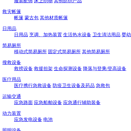
服装配饰
床上织物
其他纺织产品
救灾帐篷
帐篷
蒙古包
其他材质帐篷
日用品
日用品
烹调、加热装置
生活热水设备
卫生清洁用品
婴幼
简易厕所
移动式简易厕所
固定式简易厕所
其他简易厕所
搜救设备
救捞设备
救援担架
生命探测设备
降落与登乘/登高设备
医疗用品
医疗携行急救设备
防疫卫生设备及药品
急救包
运输交通
应急路面
应急船舶设备
应急通行辅助装备
动力装置
应急发电设备
电池
照明设备