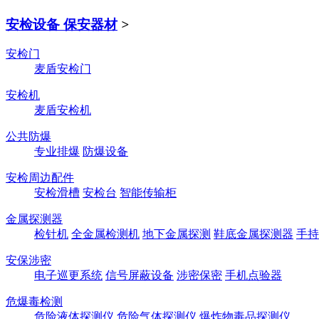
安检设备 保安器材
>
安检门
麦盾安检门
安检机
麦盾安检机
公共防爆
专业排爆
防爆设备
安检周边配件
安检滑槽
安检台
智能传输柜
金属探测器
检针机
全金属检测机
地下金属探测
鞋底金属探测器
手持
安保涉密
电子巡更系统
信号屏蔽设备
涉密保密
手机点验器
危爆毒检测
危险液体探测仪
危险气体探测仪
爆炸物毒品探测仪