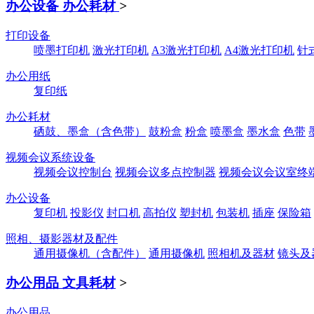
办公设备 办公耗材
>
打印设备
喷墨打印机
激光打印机
A3激光打印机
A4激光打印机
针
办公用纸
复印纸
办公耗材
硒鼓、墨盒（含色带）
鼓粉盒
粉盒
喷墨盒
墨水盒
色带
视频会议系统设备
视频会议控制台
视频会议多点控制器
视频会议会议室终
办公设备
复印机
投影仪
封口机
高拍仪
塑封机
包装机
插座
保险箱
照相、摄影器材及配件
通用摄像机（含配件）
通用摄像机
照相机及器材
镜头及
办公用品 文具耗材
>
办公用品