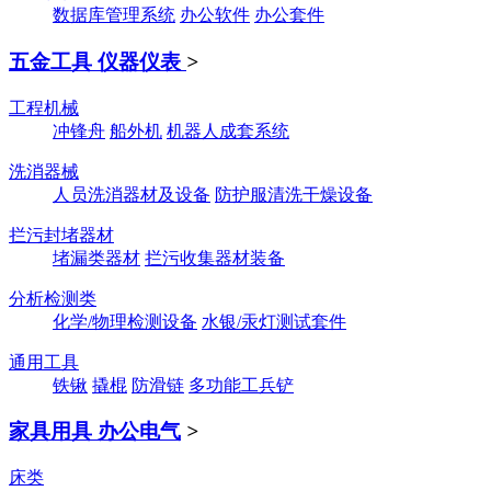
数据库管理系统
办公软件
办公套件
五金工具 仪器仪表
>
工程机械
冲锋舟
船外机
机器人成套系统
洗消器械
人员洗消器材及设备
防护服清洗干燥设备
拦污封堵器材
堵漏类器材
拦污收集器材装备
分析检测类
化学/物理检测设备
水银/汞灯测试套件
通用工具
铁锹
撬棍
防滑链
多功能工兵铲
家具用具 办公电气
>
床类