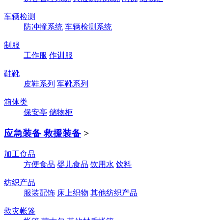
车辆检测
防冲撞系统
车辆检测系统
制服
工作服
作训服
鞋靴
皮鞋系列
军靴系列
箱体类
保安亭
储物柜
应急装备 救援装备
>
加工食品
方便食品
婴儿食品
饮用水
饮料
纺织产品
服装配饰
床上织物
其他纺织产品
救灾帐篷