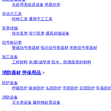
水处理系统及设备
简易住所
非动力工具
特种工具
通用手工工具
泵类排烟
排水泵类
排污泵类
通风排烟设备
信号标识类
警戒信号类器材
指示信号类器材
求救信号类器材
加工设备
工程材料
布/膜/滤垫类
防水、防潮及密封材料
消防器材 劳保用品
>
防护装备
呼吸防护
躯体防护
头部防护
手部防护
足部防护
坠落防
消防设备
灭火类设备
爆炸物处置设备