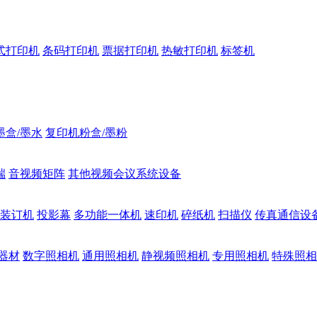
式打印机
条码打印机
票据打印机
热敏打印机
标签机
墨盒/墨水
复印机粉盒/墨粉
端
音视频矩阵
其他视频会议系统设备
装订机
投影幕
多功能一体机
速印机
碎纸机
扫描仪
传真通信设
器材
数字照相机
通用照相机
静视频照相机
专用照相机
特殊照相