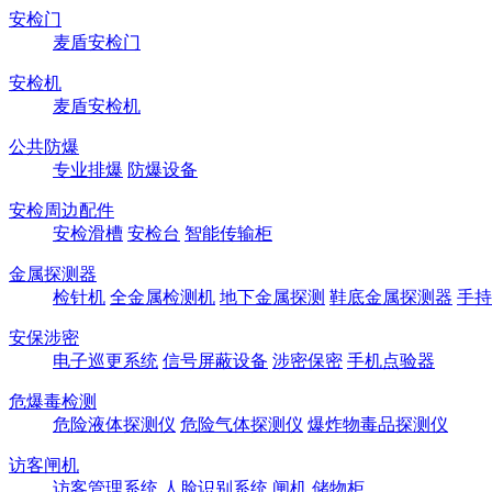
安检门
麦盾安检门
安检机
麦盾安检机
公共防爆
专业排爆
防爆设备
安检周边配件
安检滑槽
安检台
智能传输柜
金属探测器
检针机
全金属检测机
地下金属探测
鞋底金属探测器
手持
安保涉密
电子巡更系统
信号屏蔽设备
涉密保密
手机点验器
危爆毒检测
危险液体探测仪
危险气体探测仪
爆炸物毒品探测仪
访客闸机
访客管理系统
人脸识别系统
闸机
储物柜