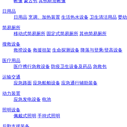
帐篷
蒙古包
其他材质帐篷
日用品
日用品
烹调、加热装置
生活热水设备
卫生清洁用品
婴幼
简易厕所
移动式简易厕所
固定式简易厕所
其他简易厕所
搜救设备
救捞设备
救援担架
生命探测设备
降落与登乘/登高设备
医疗用品
医疗携行急救设备
防疫卫生设备及药品
急救包
运输交通
应急路面
应急船舶设备
应急通行辅助装备
动力装置
应急发电设备
电池
照明设备
佩戴式照明
手持式照明
后勤支援装备