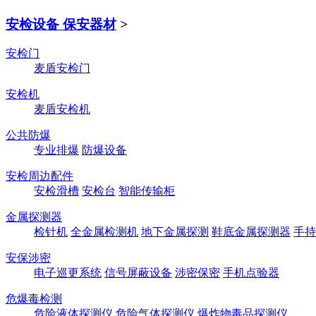
安检设备 保安器材
>
安检门
麦盾安检门
安检机
麦盾安检机
公共防爆
专业排爆
防爆设备
安检周边配件
安检滑槽
安检台
智能传输柜
金属探测器
检针机
全金属检测机
地下金属探测
鞋底金属探测器
手持
安保涉密
电子巡更系统
信号屏蔽设备
涉密保密
手机点验器
危爆毒检测
危险液体探测仪
危险气体探测仪
爆炸物毒品探测仪