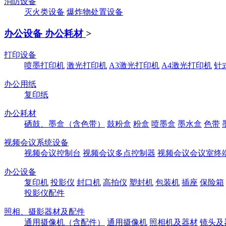
消防设备
灭火类设备
爆炸物处置设备
办公设备 办公耗材
>
打印设备
喷墨打印机
激光打印机
A3激光打印机
A4激光打印机
针
办公用纸
复印纸
办公耗材
硒鼓、墨盒（含色带）
鼓粉盒
粉盒
喷墨盒
墨水盒
色带
视频会议系统设备
视频会议控制台
视频会议多点控制器
视频会议会议室终
办公设备
复印机
投影仪
封口机
高拍仪
塑封机
包装机
插座
保险箱
投影仪配件
照相、摄影器材及配件
通用摄像机（含配件）
通用摄像机
照相机及器材
镜头及