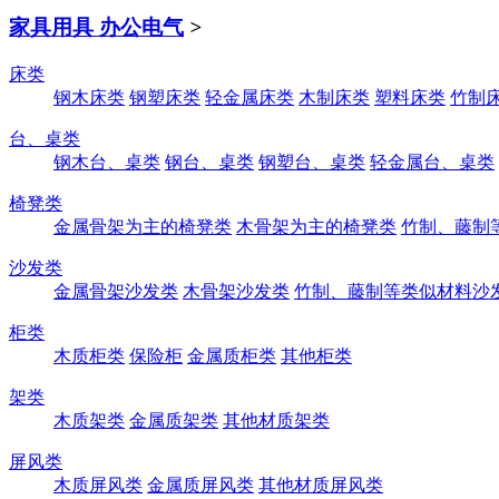
家具用具 办公电气
>
床类
钢木床类
钢塑床类
轻金属床类
木制床类
塑料床类
竹制
台、桌类
钢木台、桌类
钢台、桌类
钢塑台、桌类
轻金属台、桌类
椅凳类
金属骨架为主的椅凳类
木骨架为主的椅凳类
竹制、藤制
沙发类
金属骨架沙发类
木骨架沙发类
竹制、藤制等类似材料沙
柜类
木质柜类
保险柜
金属质柜类
其他柜类
架类
木质架类
金属质架类
其他材质架类
屏风类
木质屏风类
金属质屏风类
其他材质屏风类