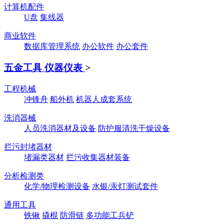
计算机配件
U盘
集线器
商业软件
数据库管理系统
办公软件
办公套件
五金工具 仪器仪表
>
工程机械
冲锋舟
船外机
机器人成套系统
洗消器械
人员洗消器材及设备
防护服清洗干燥设备
拦污封堵器材
堵漏类器材
拦污收集器材装备
分析检测类
化学/物理检测设备
水银/汞灯测试套件
通用工具
铁锹
撬棍
防滑链
多功能工兵铲