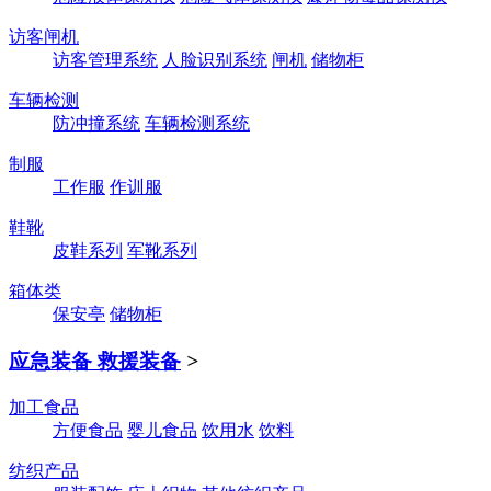
访客闸机
访客管理系统
人脸识别系统
闸机
储物柜
车辆检测
防冲撞系统
车辆检测系统
制服
工作服
作训服
鞋靴
皮鞋系列
军靴系列
箱体类
保安亭
储物柜
应急装备 救援装备
>
加工食品
方便食品
婴儿食品
饮用水
饮料
纺织产品