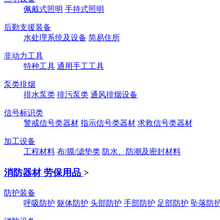
佩戴式照明
手持式照明
后勤支援装备
水处理系统及设备
简易住所
非动力工具
特种工具
通用手工工具
泵类排烟
排水泵类
排污泵类
通风排烟设备
信号标识类
警戒信号类器材
指示信号类器材
求救信号类器材
加工设备
工程材料
布/膜/滤垫类
防水、防潮及密封材料
消防器材 劳保用品
>
防护装备
呼吸防护
躯体防护
头部防护
手部防护
足部防护
坠落防