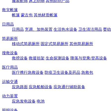
服装配饰
床上织物
其他纺织产品
救灾帐篷
帐篷
蒙古包
其他材质帐篷
日用品
日用品
烹调、加热装置
生活热水设备
卫生清洁用品
婴幼
简易厕所
移动式简易厕所
固定式简易厕所
其他简易厕所
搜救设备
救捞设备
救援担架
生命探测设备
降落与登乘/登高设备
医疗用品
医疗携行急救设备
防疫卫生设备及药品
急救包
运输交通
应急路面
应急船舶设备
应急通行辅助装备
动力装置
应急发电设备
电池
照明设备