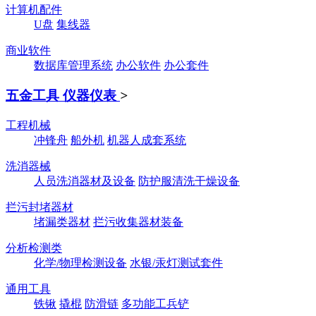
计算机配件
U盘
集线器
商业软件
数据库管理系统
办公软件
办公套件
五金工具 仪器仪表
>
工程机械
冲锋舟
船外机
机器人成套系统
洗消器械
人员洗消器材及设备
防护服清洗干燥设备
拦污封堵器材
堵漏类器材
拦污收集器材装备
分析检测类
化学/物理检测设备
水银/汞灯测试套件
通用工具
铁锹
撬棍
防滑链
多功能工兵铲