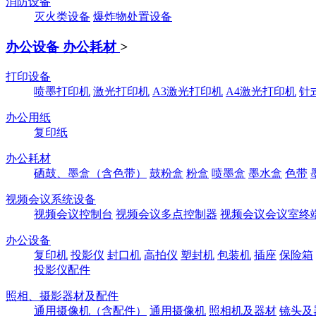
消防设备
灭火类设备
爆炸物处置设备
办公设备 办公耗材
>
打印设备
喷墨打印机
激光打印机
A3激光打印机
A4激光打印机
针
办公用纸
复印纸
办公耗材
硒鼓、墨盒（含色带）
鼓粉盒
粉盒
喷墨盒
墨水盒
色带
视频会议系统设备
视频会议控制台
视频会议多点控制器
视频会议会议室终
办公设备
复印机
投影仪
封口机
高拍仪
塑封机
包装机
插座
保险箱
投影仪配件
照相、摄影器材及配件
通用摄像机（含配件）
通用摄像机
照相机及器材
镜头及