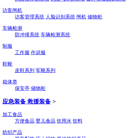
访客闸机
访客管理系统
人脸识别系统
闸机
储物柜
车辆检测
防冲撞系统
车辆检测系统
制服
工作服
作训服
鞋靴
皮鞋系列
军靴系列
箱体类
保安亭
储物柜
应急装备 救援装备
>
加工食品
方便食品
婴儿食品
饮用水
饮料
纺织产品