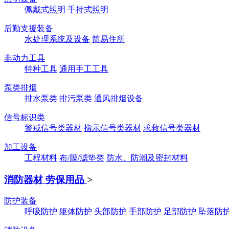
佩戴式照明
手持式照明
后勤支援装备
水处理系统及设备
简易住所
非动力工具
特种工具
通用手工工具
泵类排烟
排水泵类
排污泵类
通风排烟设备
信号标识类
警戒信号类器材
指示信号类器材
求救信号类器材
加工设备
工程材料
布/膜/滤垫类
防水、防潮及密封材料
消防器材 劳保用品
>
防护装备
呼吸防护
躯体防护
头部防护
手部防护
足部防护
坠落防