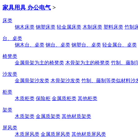
家具用具 办公电气
>
床类
钢木床类
钢塑床类
轻金属床类
木制床类
塑料床类
竹制
台、桌类
钢木台、桌类
钢台、桌类
钢塑台、桌类
轻金属台、桌类
椅凳类
金属骨架为主的椅凳类
木骨架为主的椅凳类
竹制、藤制
沙发类
金属骨架沙发类
木骨架沙发类
竹制、藤制等类似材料沙
柜类
木质柜类
保险柜
金属质柜类
其他柜类
架类
木质架类
金属质架类
其他材质架类
屏风类
木质屏风类
金属质屏风类
其他材质屏风类