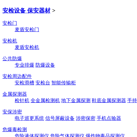
安检设备 保安器材
>
安检门
麦盾安检门
安检机
麦盾安检机
公共防爆
专业排爆
防爆设备
安检周边配件
安检滑槽
安检台
智能传输柜
金属探测器
检针机
全金属检测机
地下金属探测
鞋底金属探测器
手持
安保涉密
电子巡更系统
信号屏蔽设备
涉密保密
手机点验器
危爆毒检测
危险液体探测仪
危险气体探测仪
爆炸物毒品探测仪