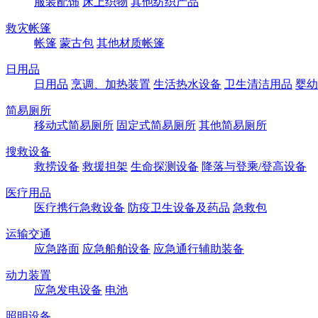
服装配饰
床上织物
其他纺织产品
救灾帐篷
帐篷
蒙古包
其他材质帐篷
日用品
日用品
烹调、加热装置
生活热水设备
卫生清洁用品
婴幼
简易厕所
移动式简易厕所
固定式简易厕所
其他简易厕所
搜救设备
救捞设备
救援担架
生命探测设备
降落与登乘/登高设备
医疗用品
医疗携行急救设备
防疫卫生设备及药品
急救包
运输交通
应急路面
应急船舶设备
应急通行辅助装备
动力装置
应急发电设备
电池
照明设备