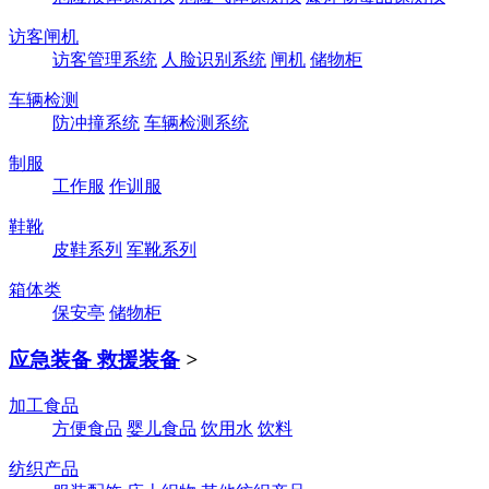
访客闸机
访客管理系统
人脸识别系统
闸机
储物柜
车辆检测
防冲撞系统
车辆检测系统
制服
工作服
作训服
鞋靴
皮鞋系列
军靴系列
箱体类
保安亭
储物柜
应急装备 救援装备
>
加工食品
方便食品
婴儿食品
饮用水
饮料
纺织产品