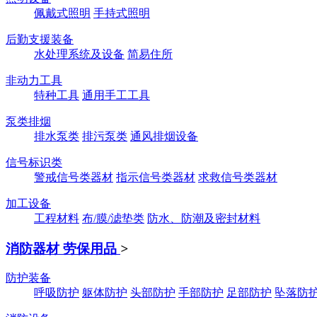
佩戴式照明
手持式照明
后勤支援装备
水处理系统及设备
简易住所
非动力工具
特种工具
通用手工工具
泵类排烟
排水泵类
排污泵类
通风排烟设备
信号标识类
警戒信号类器材
指示信号类器材
求救信号类器材
加工设备
工程材料
布/膜/滤垫类
防水、防潮及密封材料
消防器材 劳保用品
>
防护装备
呼吸防护
躯体防护
头部防护
手部防护
足部防护
坠落防