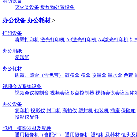
消防设备
灭火类设备
爆炸物处置设备
办公设备 办公耗材
>
打印设备
喷墨打印机
激光打印机
A3激光打印机
A4激光打印机
针
办公用纸
复印纸
办公耗材
硒鼓、墨盒（含色带）
鼓粉盒
粉盒
喷墨盒
墨水盒
色带
视频会议系统设备
视频会议控制台
视频会议多点控制器
视频会议会议室终
办公设备
复印机
投影仪
封口机
高拍仪
塑封机
包装机
插座
保险箱
投影仪配件
照相、摄影器材及配件
通用摄像机（含配件）
通用摄像机
照相机及器材
镜头及