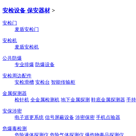
安检设备 保安器材
>
安检门
麦盾安检门
安检机
麦盾安检机
公共防爆
专业排爆
防爆设备
安检周边配件
安检滑槽
安检台
智能传输柜
金属探测器
检针机
全金属检测机
地下金属探测
鞋底金属探测器
手持
安保涉密
电子巡更系统
信号屏蔽设备
涉密保密
手机点验器
危爆毒检测
危险液体探测仪
危险气体探测仪
爆炸物毒品探测仪