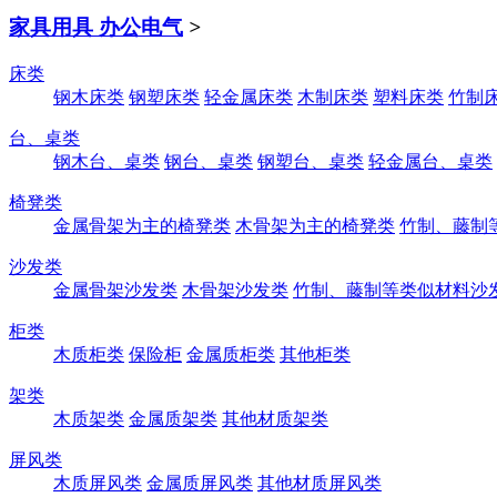
家具用具 办公电气
>
床类
钢木床类
钢塑床类
轻金属床类
木制床类
塑料床类
竹制
台、桌类
钢木台、桌类
钢台、桌类
钢塑台、桌类
轻金属台、桌类
椅凳类
金属骨架为主的椅凳类
木骨架为主的椅凳类
竹制、藤制
沙发类
金属骨架沙发类
木骨架沙发类
竹制、藤制等类似材料沙
柜类
木质柜类
保险柜
金属质柜类
其他柜类
架类
木质架类
金属质架类
其他材质架类
屏风类
木质屏风类
金属质屏风类
其他材质屏风类