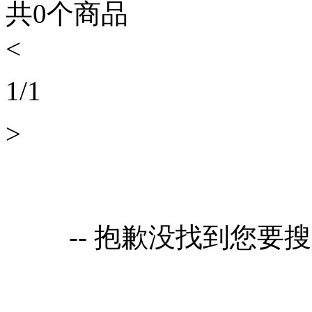
共
0
个商品
<
1
/
1
>
-- 抱歉没找到您要