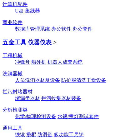
计算机配件
U盘
集线器
商业软件
数据库管理系统
办公软件
办公套件
五金工具 仪器仪表
>
工程机械
冲锋舟
船外机
机器人成套系统
洗消器械
人员洗消器材及设备
防护服清洗干燥设备
拦污封堵器材
堵漏类器材
拦污收集器材装备
分析检测类
化学/物理检测设备
水银/汞灯测试套件
通用工具
铁锹
撬棍
防滑链
多功能工兵铲