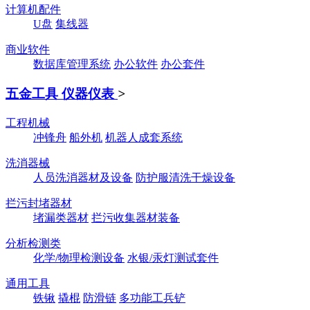
计算机配件
U盘
集线器
商业软件
数据库管理系统
办公软件
办公套件
五金工具 仪器仪表
>
工程机械
冲锋舟
船外机
机器人成套系统
洗消器械
人员洗消器材及设备
防护服清洗干燥设备
拦污封堵器材
堵漏类器材
拦污收集器材装备
分析检测类
化学/物理检测设备
水银/汞灯测试套件
通用工具
铁锹
撬棍
防滑链
多功能工兵铲