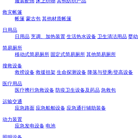
服装配饰
床上织物
其他纺织产品
救灾帐篷
帐篷
蒙古包
其他材质帐篷
日用品
日用品
烹调、加热装置
生活热水设备
卫生清洁用品
婴幼
简易厕所
移动式简易厕所
固定式简易厕所
其他简易厕所
搜救设备
救捞设备
救援担架
生命探测设备
降落与登乘/登高设备
医疗用品
医疗携行急救设备
防疫卫生设备及药品
急救包
运输交通
应急路面
应急船舶设备
应急通行辅助装备
动力装置
应急发电设备
电池
照明设备