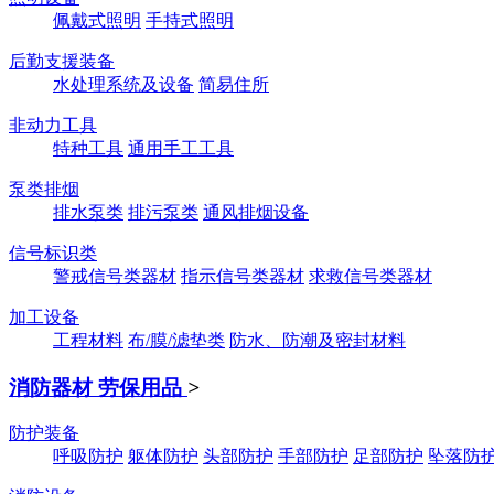
佩戴式照明
手持式照明
后勤支援装备
水处理系统及设备
简易住所
非动力工具
特种工具
通用手工工具
泵类排烟
排水泵类
排污泵类
通风排烟设备
信号标识类
警戒信号类器材
指示信号类器材
求救信号类器材
加工设备
工程材料
布/膜/滤垫类
防水、防潮及密封材料
消防器材 劳保用品
>
防护装备
呼吸防护
躯体防护
头部防护
手部防护
足部防护
坠落防