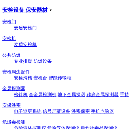
安检设备 保安器材
>
安检门
麦盾安检门
安检机
麦盾安检机
公共防爆
专业排爆
防爆设备
安检周边配件
安检滑槽
安检台
智能传输柜
金属探测器
检针机
全金属检测机
地下金属探测
鞋底金属探测器
手持
安保涉密
电子巡更系统
信号屏蔽设备
涉密保密
手机点验器
危爆毒检测
危险液体探测仪
危险气体探测仪
爆炸物毒品探测仪