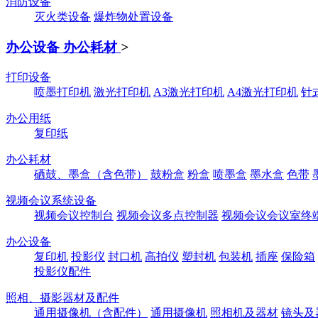
消防设备
灭火类设备
爆炸物处置设备
办公设备 办公耗材
>
打印设备
喷墨打印机
激光打印机
A3激光打印机
A4激光打印机
针
办公用纸
复印纸
办公耗材
硒鼓、墨盒（含色带）
鼓粉盒
粉盒
喷墨盒
墨水盒
色带
视频会议系统设备
视频会议控制台
视频会议多点控制器
视频会议会议室终
办公设备
复印机
投影仪
封口机
高拍仪
塑封机
包装机
插座
保险箱
投影仪配件
照相、摄影器材及配件
通用摄像机（含配件）
通用摄像机
照相机及器材
镜头及