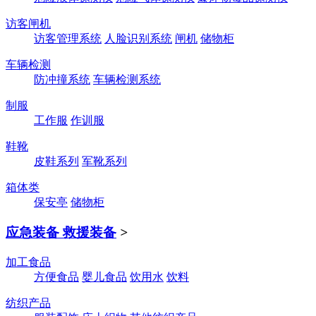
访客闸机
访客管理系统
人脸识别系统
闸机
储物柜
车辆检测
防冲撞系统
车辆检测系统
制服
工作服
作训服
鞋靴
皮鞋系列
军靴系列
箱体类
保安亭
储物柜
应急装备 救援装备
>
加工食品
方便食品
婴儿食品
饮用水
饮料
纺织产品