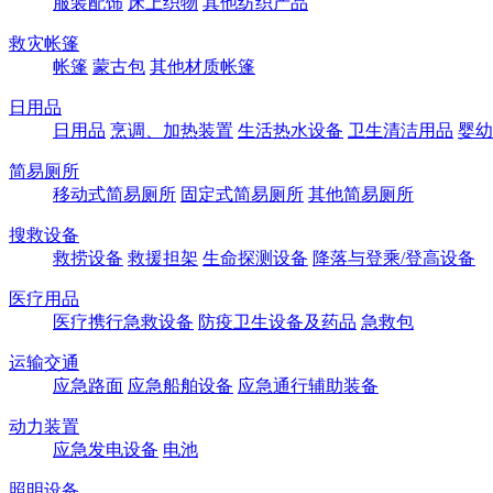
服装配饰
床上织物
其他纺织产品
救灾帐篷
帐篷
蒙古包
其他材质帐篷
日用品
日用品
烹调、加热装置
生活热水设备
卫生清洁用品
婴幼
简易厕所
移动式简易厕所
固定式简易厕所
其他简易厕所
搜救设备
救捞设备
救援担架
生命探测设备
降落与登乘/登高设备
医疗用品
医疗携行急救设备
防疫卫生设备及药品
急救包
运输交通
应急路面
应急船舶设备
应急通行辅助装备
动力装置
应急发电设备
电池
照明设备