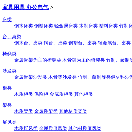
家具用具 办公电气
>
床类
钢木床类
钢塑床类
轻金属床类
木制床类
塑料床类
竹制
台、桌类
钢木台、桌类
钢台、桌类
钢塑台、桌类
轻金属台、桌类
椅凳类
金属骨架为主的椅凳类
木骨架为主的椅凳类
竹制、藤制
沙发类
金属骨架沙发类
木骨架沙发类
竹制、藤制等类似材料沙
柜类
木质柜类
保险柜
金属质柜类
其他柜类
架类
木质架类
金属质架类
其他材质架类
屏风类
木质屏风类
金属质屏风类
其他材质屏风类