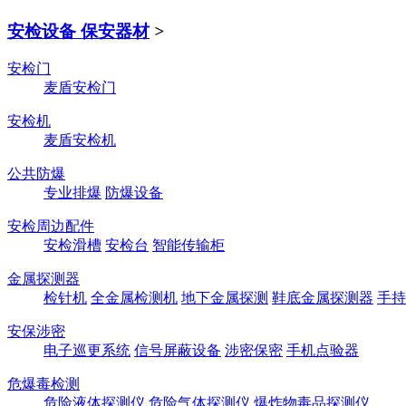
安检设备 保安器材
>
安检门
麦盾安检门
安检机
麦盾安检机
公共防爆
专业排爆
防爆设备
安检周边配件
安检滑槽
安检台
智能传输柜
金属探测器
检针机
全金属检测机
地下金属探测
鞋底金属探测器
手持
安保涉密
电子巡更系统
信号屏蔽设备
涉密保密
手机点验器
危爆毒检测
危险液体探测仪
危险气体探测仪
爆炸物毒品探测仪