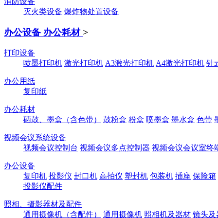
消防设备
灭火类设备
爆炸物处置设备
办公设备 办公耗材
>
打印设备
喷墨打印机
激光打印机
A3激光打印机
A4激光打印机
针
办公用纸
复印纸
办公耗材
硒鼓、墨盒（含色带）
鼓粉盒
粉盒
喷墨盒
墨水盒
色带
视频会议系统设备
视频会议控制台
视频会议多点控制器
视频会议会议室终
办公设备
复印机
投影仪
封口机
高拍仪
塑封机
包装机
插座
保险箱
投影仪配件
照相、摄影器材及配件
通用摄像机（含配件）
通用摄像机
照相机及器材
镜头及