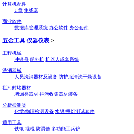
计算机配件
U盘
集线器
商业软件
数据库管理系统
办公软件
办公套件
五金工具 仪器仪表
>
工程机械
冲锋舟
船外机
机器人成套系统
洗消器械
人员洗消器材及设备
防护服清洗干燥设备
拦污封堵器材
堵漏类器材
拦污收集器材装备
分析检测类
化学/物理检测设备
水银/汞灯测试套件
通用工具
铁锹
撬棍
防滑链
多功能工兵铲