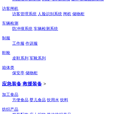
访客闸机
访客管理系统
人脸识别系统
闸机
储物柜
车辆检测
防冲撞系统
车辆检测系统
制服
工作服
作训服
鞋靴
皮鞋系列
军靴系列
箱体类
保安亭
储物柜
应急装备 救援装备
>
加工食品
方便食品
婴儿食品
饮用水
饮料
纺织产品