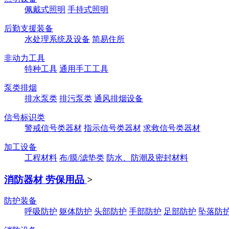
佩戴式照明
手持式照明
后勤支援装备
水处理系统及设备
简易住所
非动力工具
特种工具
通用手工工具
泵类排烟
排水泵类
排污泵类
通风排烟设备
信号标识类
警戒信号类器材
指示信号类器材
求救信号类器材
加工设备
工程材料
布/膜/滤垫类
防水、防潮及密封材料
消防器材 劳保用品
>
防护装备
呼吸防护
躯体防护
头部防护
手部防护
足部防护
坠落防